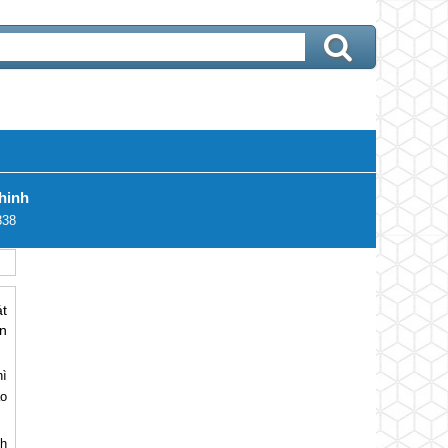
hinh
338
át
n
hì
ảo
nh