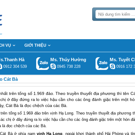
CH VỤ
GIỚI THIỆU
s.Thanh Hà
Ms. Thúy Hường
Ms. Tuyết C
0912 304 539
0945 738 228
0916 172 
o Cát Bà
nhất trên tổng số 1.969 đảo. Theo truyền thuyết địa phương thì tên C
 chị ở đây đứng ra lo việc hậu cần cho các ông đánh giặc trên một hò
ậy, Cát Bà là đọc chệch của các Bà.
trên tổng số 1.969 đảo trên vịnh
Hạ Long
. Theo truyền thuyết địa phương t
ác chị ở đây đứng ra lo việc hậu cần cho các ông đánh giặc trên một hòn đ
à là đọc chệch của các Bà.
o Cát Bà ở phía nam
vịnh
Hạ Long
, ngoài khơi thành phố Hải Phòng và tỉ