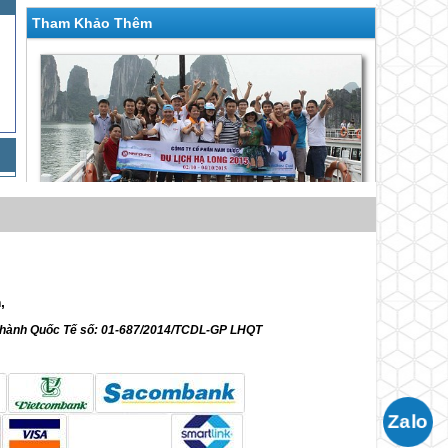
Tham Khảo Thêm
Chương Trình 14/02/ – Tức Mùng 3 Tết Nguyên
Đán 3 Ngày 2 Đêm
m,
Giá 4,460,000 VNĐ
ữ hành Quốc Tế số: 01-687/2014/TCDL-GP LHQT
Chương Trình Mùng 2, 3, 4 & 6 Tết
Nguyên Đán 6 Ngày 5 Đêm
Giá 6,590,000 VNĐ