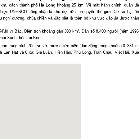
0 km, cách thành phố
Hạ Long
khoảng 25 km. Về mặt hành chính, quần đả
 được UNESCO công nhận là khu dự trữ sinh quyển thế giới. Cơ sở hạ tầ
hu nghỉ dưỡng, chùa chiền và đặc biệt là toàn bộ khu vực đảo đã được thà
°54′độ vĩ Bắc. Diện tích khoảng gần 300 km². Dân số 8.400 người (năm 1996
ai Xanh, hòn Tai Kéo,...
cao trung bình 70m so với mực nước biển (dao động trong khoảng 0–331 m
nh Lan Hạ
) và 6 xã: Gia Luận, Hiền Hào, Phù Long, Trân Châu, Việt Hải, Xu