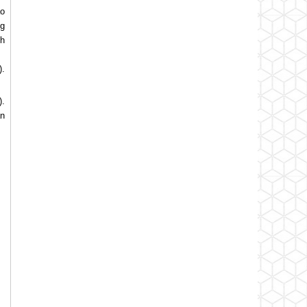
o
ng
nh
).
).
ân