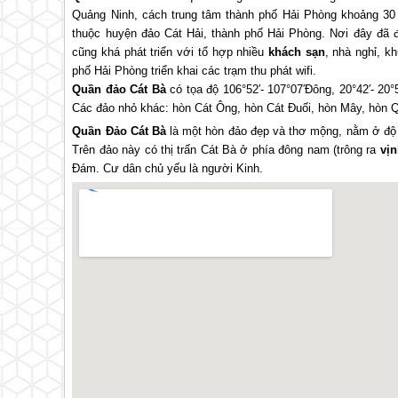
Quảng Ninh, cách trung tâm thành phố Hải Phòng khoảng 3
thuộc huyện đảo Cát Hải, thành phố Hải Phòng. Nơi đây đã
cũng khá phát triển với tổ hợp nhiều
khách sạn
, nhà nghỉ, k
phố Hải Phòng triển khai các trạm thu phát wifi.
Quần đảo Cát Bà
có tọa độ 106°52′- 107°07′Đông, 20°42′- 20
Các đảo nhỏ khác: hòn Cát Ông, hòn Cát Đuối, hòn Mây, hòn Qu
Quần Đảo Cát Bà
là một hòn đảo đẹp và thơ mộng, nằm ở độ 
Trên đảo này có thị trấn Cát Bà ở phía đông nam (trông ra
vị
Đám. Cư dân chủ yếu là người Kinh.