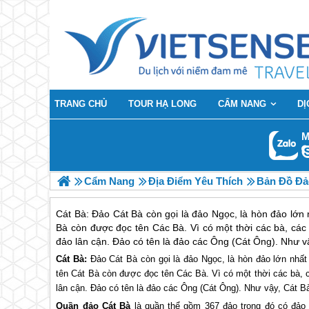
TRANG CHỦ
TOUR HẠ LONG
CẨM NANG
DỊ
M
Cẩm Nang
Địa Điểm Yêu Thích
Bản Đồ Đả
Cát Bà: Đảo Cát Bà còn gọi là đảo Ngọc, là hòn đảo lớn 
Bà còn được đọc tên Các Bà. Vì có một thời các bà, các
đảo lân cận. Đảo có tên là đảo các Ông (Cát Ông). Như v
Cát Bà:
Đảo Cát Bà còn gọi là đảo Ngọc, là hòn đảo lớn nhất 
tên Cát Bà còn được đọc tên Các Bà. Vì có một thời các bà, c
lân cận. Đảo có tên là đảo các Ông (Cát Ông). Như vậy, Cát B
Quần đảo Cát Bà
là quần thể gồm 367 đảo trong đó có đả