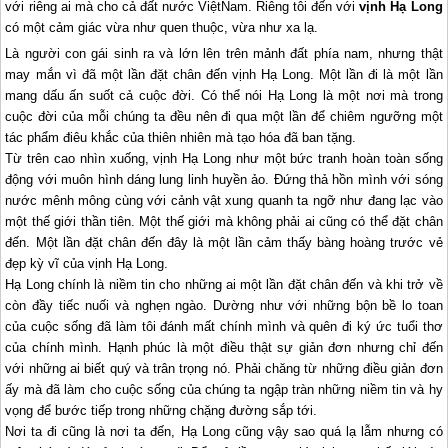
với riêng ai mà cho cả đất nước ViệtNam. Riêng tôi đến với
vịnh Hạ Long
có một cảm giác vừa như quen thuộc, vừa như xa lạ.
Là người con gái sinh ra và lớn lên trên mảnh đất phía nam, nhưng thật
may mắn vì đã một lần đặt chân đến vịnh
Hạ Long
. Một lần đi là một lần
mang dấu ấn suốt cả cuộc đời. Có thể nói
Hạ Long
là một nơi mà trong
cuộc đời của mỗi chúng ta đều nên đi qua một lần để chiêm ngưỡng một
tác phẩm điêu khắc của thiên nhiên mà tạo hóa đã ban tặng.
Từ trên cao nhìn xuống, vịnh
Hạ Long
như một bức tranh hoàn toàn sống
động với muôn hình dáng lung linh huyền ảo. Đứng thả hồn mình với sóng
nước mênh mông cùng với cảnh vật xung quanh ta ngỡ như đang lạc vào
một thế giới thần tiên. Một thế giới mà không phải ai cũng có thể đặt chân
đến. Một lần đặt chân đến đây là một lần cảm thấy bàng hoàng trước vẻ
đẹp kỳ vĩ của vịnh
Hạ Long
.
Hạ Long
chính là niềm tin cho những ai một lần đặt chân đến và khi trở về
còn đầy tiếc nuối và nghẹn ngào. Dường như với những bộn bề lo toan
của cuộc sống đã làm tôi đánh mất chính mình và quên đi ký ức tuổi thơ
của chính mình. Hạnh phúc là một điều thật sự giản đơn nhưng chỉ đến
với những ai biết quý và trân trọng nó. Phải chăng từ những điều giản đơn
ấy mà đã làm cho cuộc sống của chúng ta ngập tràn những niềm tin và hy
vọng để bước tiếp trong những chặng đường sắp tới.
Nơi ta đi cũng là nơi ta đến,
Hạ Long
cũng vậy sao quá lạ lẫm nhưng có