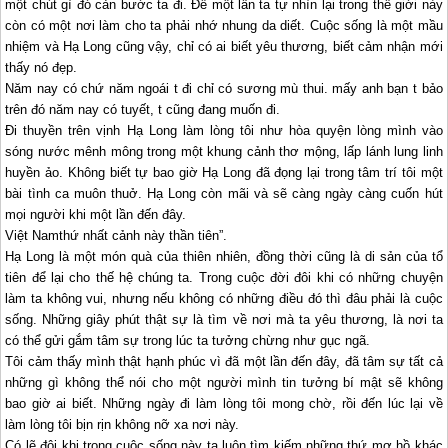
một chút gì đó cản bước ta đi. Để một lần ta tự nhìn lại trong thế giới này
còn có một nơi làm cho ta phải nhớ nhung da diết. Cuộc sống là một mầu
nhiệm và
Hạ Long
cũng vậy, chỉ có ai biết yêu thương, biết cảm nhận mới
thấy nó đẹp.
Năm nay có chứ năm ngoái t đi chỉ có sương mù thui. mấy anh bạn t bảo
trên đó năm nay có tuyết, t cũng đang muốn đi.
Đi thuyền trên vịnh
Hạ Long
làm lòng tôi như hòa quyện lòng mình vào
sóng nước mênh mông trong một khung cảnh thơ mộng, lấp lánh lung linh
huyền ảo. Không biết tự bao giờ
Hạ Long
đã đọng lại trong tâm trí tôi một
bài tình ca muôn thuở.
Hạ Long
còn mãi và sẽ càng ngày càng cuốn hút
mọi người khi một lần đến đây.
Việt Namthứ nhất cảnh này thần tiên”.
Hạ Long
là một món quà của thiên nhiên, đồng thời cũng là di sản của tổ
tiên để lại cho thế hệ chúng ta. Trong cuộc đời đôi khi có những chuyện
làm ta không vui, nhưng nếu không có những điều đó thì đâu phải là cuộc
sống. Những giây phút thật sự là tìm về nơi mà ta yêu thương, là nơi ta
có thể gửi gắm tâm sự trong lúc ta tưởng chừng như gục ngã.
Tôi cảm thấy mình thật hạnh phúc vì đã một lần đến đây, đã tâm sự tất cả
những gì không thể nói cho một người mình tin tưởng bí mật sẽ không
bao giờ ai biết. Những ngày đi làm lòng tôi mong chờ, rồi đến lúc lại về
làm lòng tôi bịn rịn không nỡ xa nơi này.
Có lẽ đôi khi trong cuộc sống này ta luôn tìm kiếm những thứ mơ hồ khác