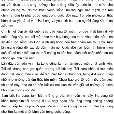
xa với thực tại nhưng dường như những điều ấy luôn là mơ ước cho
chính chúng ta. Những khát vọng sống, những nghị lực mạnh mẽ mà
chính chúng ta phải bước qua trong cuộc đời này. Tôi yêu những gì thật
bình dị và yên ả tại vịnh
Hạ Long
và yêu biết bao con người từng đặt chân
đến đây.
Chính nét đẹp ấy đã cuốn sâu vào lòng tôi một mơ ước thật bình dị về
cuộc sống này, cho tôi một ước mơ bay bỏng hòa mình vào chốn thần tiên
ấy để cuộc sống này luôn là những bông hoa tươi thắm mà tôi được một
lần giang rộng đôi tay để đón nhận nó. Cuộc đời này luôn là những món
quà dù có như thế nào thì mỗi chúng ta nên học cách biết chấp nhận dù có
chông gai như thế nào.
Lần đầu tiên đến vịnh
Hạ Long
cũng là một lần được một chút bình yên.
Tôi sẽ không bao giờ quên những cái bắt tay. Tôi cảm nhận được biển
đang hát, đang mỉm cười để tạm biệt tất cả chúng tôi, từng đợt sóng nhấp
nhô như những cái ôm thật trìu mến. Chưa bao giờ tôi có nhiều cảm xúc
như thế này, cho dù có đến bất cứ nơi nào thì vẫn giữ lại những kỷ niệm
khó phai trong cuộc đời.
Tạm biệt
Hạ Long
, tạm biệt những gì thật bình yên nơi đây.
Hạ Long
sẽ
khắc trong tim tôi những dư vị ngọt ngào sâu lắng trong những chặng
đường sắp tới tôi phải đi qua. Và một ngày không xa sẽ tìm đến
Hạ Long
như tìm lại một chút bình yên trong cuộc sống.