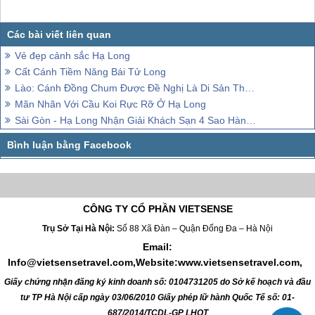
Vẻ đẹp cảnh sắc Hạ Long
Cất Cánh Tiềm Năng Bái Tử Long
Lào: Cánh Đồng Chum Được Đề Nghị Là Di Sản Thế Giới
Mãn Nhãn Với Cầu Koi Rực Rỡ Ở Hạ Long
Sài Gòn - Hạ Long Nhận Giải Khách Sạn 4 Sao Hàng Đầu Việt Nam
CÔNG TY CỔ PHẦN VIETSENSE
Trụ Sở Tại Hà Nội:
Số 88 Xã Đàn – Quận Đống Đa – Hà Nội
Email:
Info@vietsensetravel.com,Website:www.vietsensetravel.com,
Giấy chứng nhận đăng ký kinh doanh số: 0104731205 do Sở kế hoạch và đầu
tư TP Hà Nội cấp ngày 03/06/2010 Giấy phép lữ hành Quốc Tế số: 01-
687/2014/TCDL-GP LHQT