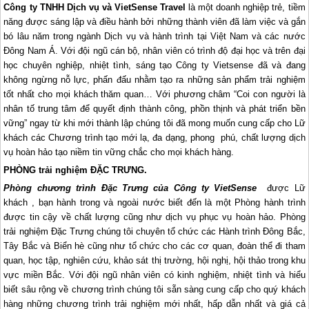
Công ty TNHH Dịch vụ và VietSense Travel
là một doanh nghiệp trẻ, tiềm
năng được sáng lập và điều hành bởi những thành viên đã làm việc và gắn
bó lâu năm trong ngành Dịch vụ và hành trình tại Việt Nam và các nước
Đông Nam Á. Với đội ngũ cán bộ, nhân viên có trình độ đại học và trên đại
học chuyên nghiệp, nhiệt tình, sáng tạo Công ty Vietsense đã và đang
không ngừng nỗ lực, phấn đấu nhằm tạo ra những sản phẩm trải nghiệm
tốt nhất cho mọi khách thăm quan…
Với phương châm “Coi con người là
nhân tố trung tâm để quyết định thành công, phồn thịnh và phát triển bền
vững” ngay từ khi mới thành lập chúng tôi đã mong muốn cung cấp cho Lữ
khách các Chương trình tạo mới lạ, đa dạng, phong phú, chất lượng dịch
vụ hoàn hảo tạo niềm tin vững chắc cho mọi khách hàng.
PHÒNG trải nghiệm ĐẶC TRƯNG.
Phòng chương trình Đặc Trưng của Công ty VietSense
được Lữ
khách , bạn hành trong và ngoài nước biết đến là một Phòng hành trình
được tin cậy về chất lượng cũng như dịch vụ phục vụ hoàn hảo. Phòng
trải nghiệm Đặc Trưng chúng tôi chuyên tổ chức các Hành trình Đông Bắc,
Tây Bắc và Biển hè cũng như tổ chức cho các cơ quan, đoàn thể đi tham
quan, học tập, nghiên cứu, khảo sát thị trường, hội nghị, hội thảo trong khu
vực miền Bắc. Với đội ngũ nhân viên có kinh nghiệm, nhiệt tình và hiểu
biết sâu rộng về chương trình chúng tôi sẵn sàng cung cấp cho quý khách
hàng những chương trình trải nghiệm mới nhất, hấp dẫn nhất và giá cả