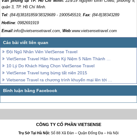
Văn phòng tại TP. Hồ Chí Minh:
225/19 Nguyễn Đình Chiểu, phường 5,
quận 3, TP. Hồ Chí Minh.
Tel
: (84-8)38181859/38329689 - 1900545519,
Fax
: (84-8)38343289
Hotline
: 0982691919
Email
:info@vietsensetravel.com,
Web
:www.vietsensetravel.com
Đội Ngũ Nhân Viên VietSense Travel
VietSense Travel Hân Hoan Kỷ Niệm 5 Năm Thành Lập
10 Lý Do Khách Hàng Chọn VietSense Travel
VietSense Travel tưng bừng tất niên 2015
Vietsense Travel ra chương trình khuyến mại lên tới hàng triệu đồng.
CÔNG TY CỔ PHẦN VIETSENSE
Trụ Sở Tại Hà Nội:
Số 88 Xã Đàn – Quận Đống Đa – Hà Nội