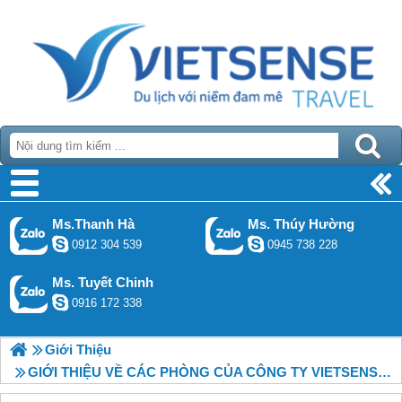
Ms.Thanh Hà
Ms. Thúy Hường
0912 304 539
0945 738 228
Ms. Tuyết Chinh
0916 172 338
Giới Thiệu
GIỚI THIỆU VỀ CÁC PHÒNG CỦA CÔNG TY VIETSENSE TRAVEL.