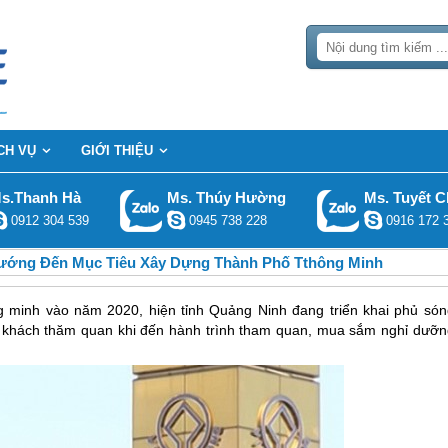
CH VỤ
GIỚI THIỆU
s.Thanh Hà
Ms. Thúy Hường
Ms. Tuyết C
0912 304 539
0945 738 228
0916 172 
ướng Đến Mục Tiêu Xây Dựng Thành Phố Tthông Minh
 minh vào năm 2020, hiện tỉnh Quảng Ninh đang triển khai phủ són
và khách thăm quan khi đến hành trình tham quan, mua sắm nghỉ dưỡn