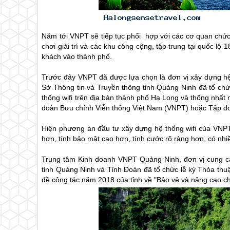
Năm tới VNPT sẽ tiếp tục phối hợp với các cơ quan chức n
chơi giải trí và các khu công cộng, tập trung tại quốc lộ 
khách vào thành phố.
Trước đây VNPT đã được lựa chọn là đơn vị xây dựng hệ
Sở Thông tin và Truyền thông tỉnh Quảng Ninh đã tổ ch
thống wifi trên địa bàn thành phố
Hạ Long
và thống nhất 
đoàn Bưu chính Viễn thông Việt Nam (VNPT) hoặc Tập đoà
Hiện phương án đầu tư xây dựng hệ thống wifi của VNP
hơn, tính bảo mật cao hơn, tính cước rõ ràng hơn, có n
Trung tâm Kinh doanh VNPT Quảng Ninh, đơn vị cung cấp
tỉnh Quảng Ninh và Tỉnh Đoàn đã tổ chức lễ ký Thỏa thu
đề công tác năm 2018 của tỉnh về "Bảo vệ và nâng cao ch