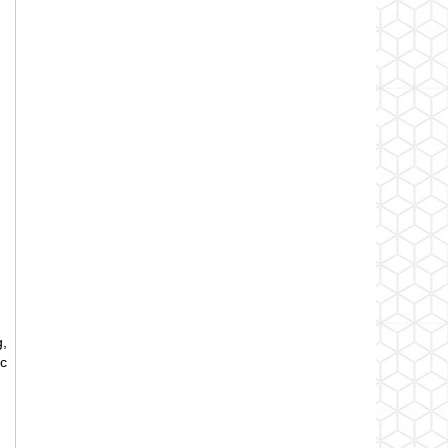
,
c
.