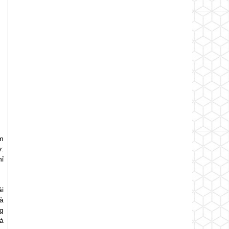
m
ư:
hỉ
i
à
ng
à