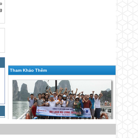
áo
g
Tham Khảo Thêm