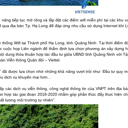
ăng tiếp tục mở rộng và lắp đặt các điểm wifi miễn phí tại các khu v
18 qua địa bàn Tp.
Hạ Long
để đáp ứng nhu cầu sử dụng Internet khi L
 thống Wifi tại Thành phố
Hạ Long
, tỉnh Quảng Ninh. Tại thời điểm đ
ức cuộc họp Liên ngành để thẩm định lựa chọn phương án xây dựng h
nội dung thỏa thuận hợp tác đầu tư giữa UBND tỉnh Quảng Ninh với Tậ
n Viễn thông Quân đội – Viettel.
T đã được lựa chọn nhờ những khả năng vượt trội như: Đầu tư quy m
hiều dịch vụ khuyến mại hơn…
 các dịch vụ viễn thông, công nghệ thông tin của VNPT trên địa bà
ận hợp tác giai đoạn 2018-2020 nhằm góp phần thúc đẩy thực hiện ch
ất lượng môi trường tự nhiên".