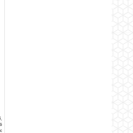
ế,
ô
ặc