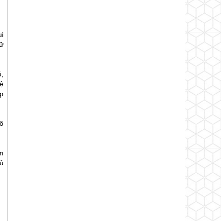
ui
ữ
ó,
ệ
p
ô
n
ủ