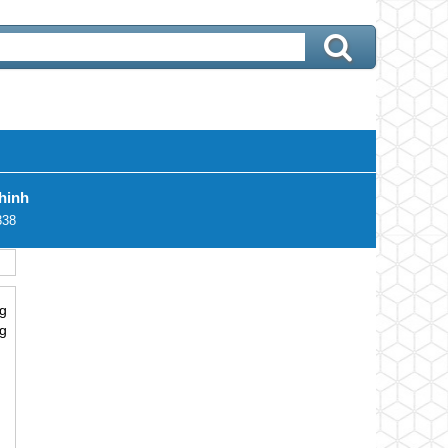
hinh
338
g
g