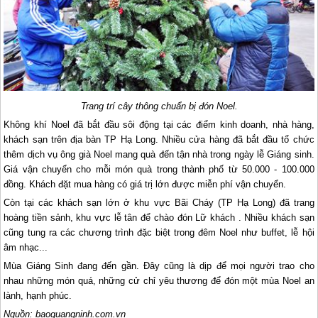
Trang trí cây thông chuẩn bị đón Noel.
Không khí Noel đã bắt đầu sôi động tại các điểm kinh doanh, nhà hàng,
khách sạn trên địa bàn TP
Hạ Long
. Nhiều cửa hàng đã bắt đầu tổ chức
thêm dịch vụ ông già Noel mang quà đến tận nhà trong ngày lễ Giáng sinh.
Giá vận chuyển cho mỗi món quà trong thành phố từ 50.000 - 100.000
đồng. Khách đặt mua hàng có giá trị lớn được miễn phí vận chuyển.
Còn tại các khách sạn lớn ở khu vực Bãi Cháy (TP
Hạ Long
) đã trang
hoàng tiền sảnh, khu vực lễ tân để chào đón Lữ khách . Nhiều khách sạn
cũng tung ra các chương trình đặc biệt trong đêm Noel như buffet, lễ hội
âm nhạc...
Mùa Giáng Sinh đang đến gần. Đây cũng là dịp để mọi người trao cho
nhau những món quá, những cử chỉ yêu thương để đón một mùa Noel an
lành, hạnh phúc.
Nguồn: baoquangninh.com.vn