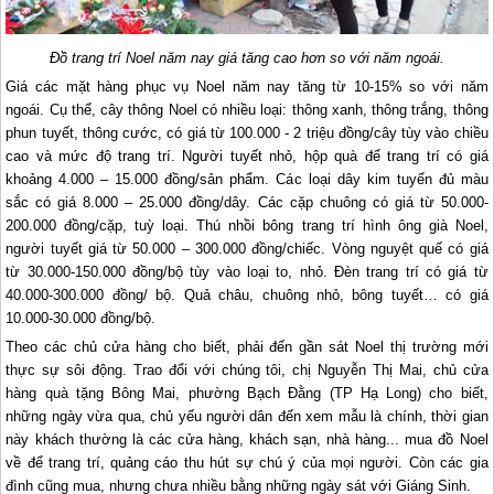
Đồ trang trí Noel năm nay giá tăng cao hơn so với năm ngoái.
Giá các mặt hàng phục vụ Noel năm nay tăng từ 10-15% so với năm
ngoái. Cụ thể, cây thông Noel có nhiều loại: thông xanh, thông trắng, thông
phun tuyết, thông cước, có giá từ 100.000 - 2 triệu đồng/cây tùy vào chiều
cao và mức độ trang trí. Người tuyết nhỏ, hộp quà để trang trí có giá
khoảng 4.000 – 15.000 đồng/sản phẩm. Các loại dây kim tuyến đủ màu
sắc có giá 8.000 – 25.000 đồng/dây. Các cặp chuông có giá từ 50.000-
200.000 đồng/cặp, tuỳ loại. Thú nhồi bông trang trí hình ông già Noel,
người tuyết giá từ 50.000 – 300.000 đồng/chiếc. Vòng nguyệt quế có giá
từ 30.000-150.000 đồng/bộ tùy vào loại to, nhỏ. Đèn trang trí có giá từ
40.000-300.000 đồng/ bộ. Quả châu, chuông nhỏ, bông tuyết… có giá
10.000-30.000 đồng/bộ.
Theo các chủ cửa hàng cho biết, phải đến gần sát Noel thị trường mới
thực sự sôi động. Trao đổi với chúng tôi, chị Nguyễn Thị Mai, chủ cửa
hàng quà tặng Bông Mai, phường Bạch Đằng (TP
Hạ Long
) cho biết,
những ngày vừa qua, chủ yếu người dân đến xem mẫu là chính, thời gian
này khách thường là các cửa hàng, khách sạn, nhà hàng... mua đồ Noel
về để trang trí, quảng cáo thu hút sự chú ý của mọi người. Còn các gia
đình cũng mua, nhưng chưa nhiều bằng những ngày sát với Giáng Sinh.