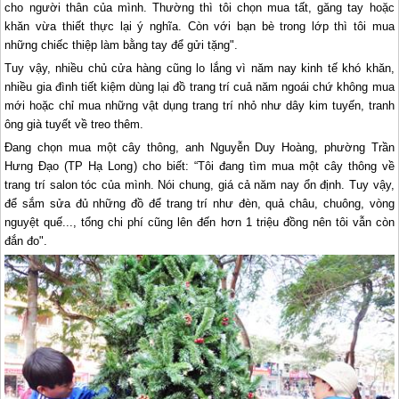
cho người thân của mình. Thường thì tôi chọn mua tất, găng tay hoặc
khăn vừa thiết thực lại ý nghĩa. Còn với bạn bè trong lớp thì tôi mua
những chiếc thiệp làm bằng tay để gửi tặng".
Tuy vậy, nhiều chủ cửa hàng cũng lo lắng vì năm nay kinh tế khó khăn,
nhiều gia đình tiết kiệm dùng lại đồ trang trí cuả năm ngoái chứ không mua
mới hoặc chỉ mua những vật dụng trang trí nhỏ như dây kim tuyến, tranh
ông già tuyết về treo thêm.
Đang chọn mua một cây thông, anh Nguyễn Duy Hoàng, phường Trần
Hưng Đạo (TP
Hạ Long
) cho biết: “Tôi đang tìm mua một cây thông về
trang trí salon tóc của mình. Nói chung, giá cả năm nay ổn định. Tuy vậy,
để sắm sửa đủ những đồ để trang trí như đèn, quả châu, chuông, vòng
nguyệt quế..., tổng chi phí cũng lên đến hơn 1 triệu đồng nên tôi vẫn còn
đắn đo".