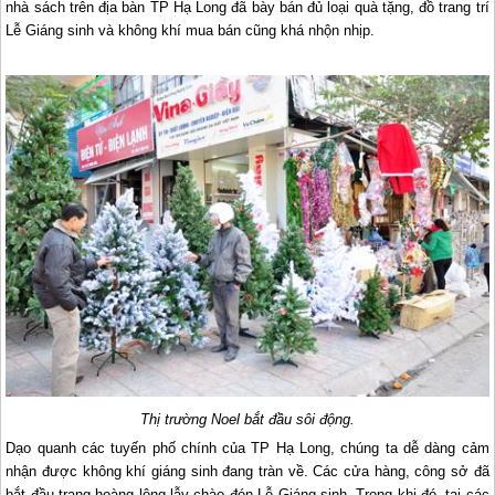
nhà sách trên địa bàn TP Hạ Long đã bày bán đủ loại quà tặng, đồ trang trí
Lễ Giáng sinh và không khí mua bán cũng khá nhộn nhịp.
Thị trường Noel bắt đầu sôi động.
Dạo quanh các tuyến phố chính của TP
Hạ Long
, chúng ta dễ dàng cảm
nhận được không khí giáng sinh đang tràn về. Các cửa hàng, công sở đã
bắt đầu trang hoàng lộng lẫy chào đón Lễ Giáng sinh. Trong khi đó, tại các