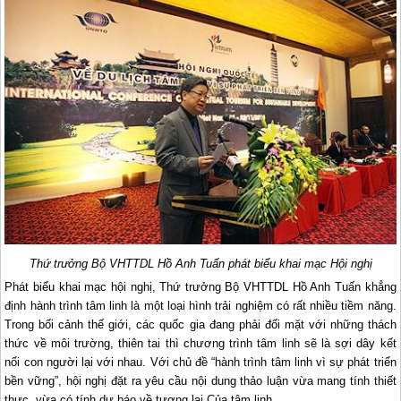
Thứ trưởng Bộ VHTTDL Hồ Anh Tuấn phát biểu khai mạc Hội nghị
Phát biểu khai mạc hội nghị, Thứ trưởng Bộ VHTTDL Hồ Anh Tuấn khẳng
định hành trình tâm linh là một loại hình trải nghiệm có rất nhiều tiềm năng.
Trong bối cảnh thế giới, các quốc gia đang phải đối mặt với những thách
thức về môi trường, thiên tai thì chương trình tâm linh sẽ là sợi dây kết
nối con người lại với nhau. Với chủ đề “hành trình tâm linh vì sự phát triển
bền vững”, hội nghị đặt ra yêu cầu nội dung thảo luận vừa mang tính thiết
thực, vừa có tính dự báo về tương lai Của tâm linh.