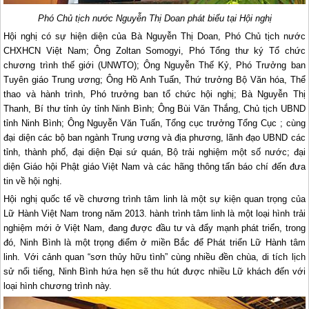
Phó Chủ tịch nước Nguyễn Thị Doan phát biểu tại Hội nghị
Hội nghị có sự hiện diện của Bà Nguyễn Thị Doan, Phó Chủ tịch nước
CHXHCN Việt Nam; Ông Zoltan Somogyi, Phó Tổng thư ký Tổ chức
chương trình thế giới (UNWTO); Ông Nguyễn Thế Kỷ, Phó Trưởng ban
Tuyên giáo Trung ương; Ông Hồ Anh Tuấn, Thứ trưởng Bộ Văn hóa, Thể
thao và hành trình, Phó trưởng ban tổ chức hội nghị; Bà Nguyễn Thị
Thanh, Bí thư tỉnh ủy tỉnh Ninh Bình; Ông Bùi Văn Thắng, Chủ tịch UBND
tỉnh Ninh Bình; Ông Nguyễn Văn Tuấn, Tổng cục trưởng Tổng Cục ; cùng
đại diện các bộ ban ngành Trung ương và địa phương, lãnh đạo UBND các
tỉnh, thành phố, đại diện Đại sứ quán, Bộ trải nghiệm một số nước; đại
diện Giáo hội Phật giáo Việt Nam và các hãng thông tấn báo chí đến đưa
tin về hội nghị.
Hội nghị quốc tế về chương trình tâm linh là một sự kiện quan trọng của
Lữ Hành Việt Nam trong năm 2013. hành trình tâm linh là một loại hình trải
nghiệm mới ở Việt Nam, đang được đầu tư và đẩy mạnh phát triển, trong
đó, Ninh Bình là một trọng điểm ở miền Bắc để Phát triển Lữ Hành tâm
linh. Với cảnh quan “sơn thủy hữu tình” cùng nhiều đền chùa, di tích lịch
sử nổi tiếng, Ninh Bình hứa hẹn sẽ thu hút được nhiều Lữ khách đến với
loại hình chương trình này.