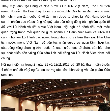
Thay mặt lãnh đạo Đảng và Nhà nước CHXHCN Việt Nam, Phó Chủ tịch
nước Nguyễn Thị Doan bày tỏ sự vui mừng khi đây là lần đầu tiên có một
hội nghị mang tầm quốc tế về tâm linh được tổ chức tại Việt Nam. Đây là
sự tín nhiệm cao và sự ủng hộ quý báu của cộng đồng trải nghiệm quốc tế
đối với Lữ Hành và đất nước Việt Nam. Hội nghị sẽ đánh dấu một mốc
quan trọng trong mối quan hệ giữa ngành Lữ Hành Việt Nam và UNWTO
cũng như với Lữ Hành các nước trong khu vực và trên thế giới. Phó Chủ
tịch nước mong Việt Nam sẽ tiếp tục nhận được sự quan tâm, hợp tác
của cộng đồng chương trình quốc tế, các nước, các tổ chức, cá nhân cho
sự phát triển bền vững Của tâm linh nói riêng và Lữ Hành Việt Nam nói
chung.
Hội nghị diễn ra trong 2 ngày 21 và 22/11/2013 với 20 bài tham luận thuộc
4 nhóm chủ đề về ý nghĩa, sự tương tác, tính bền vững và sản phẩm Của
tâm linh.