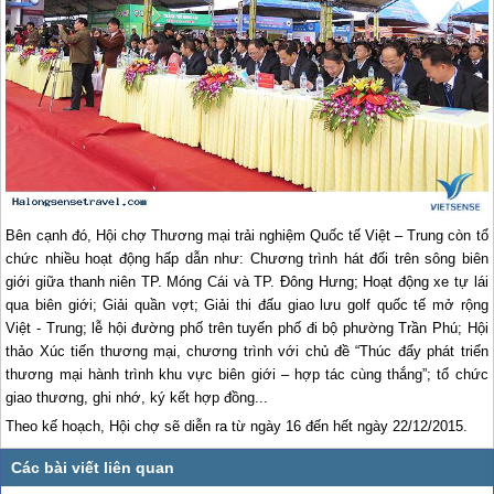
Bên cạnh đó, Hội chợ Thương mại trải nghiệm Quốc tế Việt – Trung còn tổ
chức nhiều hoạt động hấp dẫn như: Chương trình hát đối trên sông biên
giới giữa thanh niên TP. Móng Cái và TP. Đông Hưng; Hoạt động xe tự lái
qua biên giới; Giải quần vợt; Giải thi đấu giao lưu golf quốc tế mở rộng
Việt - Trung; lễ hội đường phố trên tuyến phố đi bộ phường Trần Phú; Hội
thảo Xúc tiến thương mại, chương trình với chủ đề “Thúc đẩy phát triển
thương mại hành trình khu vực biên giới – hợp tác cùng thắng”; tổ chức
giao thương, ghi nhớ, ký kết hợp đồng...
Theo kế hoạch, Hội chợ sẽ diễn ra từ ngày 16 đến hết ngày 22/12/2015.