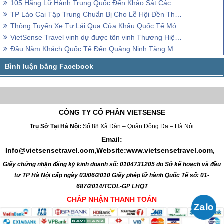
105 Hãng Lữ Hành Trung Quốc Đến Khảo Sát Các Điểm thăm quan Của Quảng Ninh
TP Lào Cai Tập Trung Chuẩn Bị Cho Lễ Hội Đền Thượng Xuân Giáp Ngọ 2014
Thông Tuyến Xe Tự Lái Qua Cửa Khẩu Quốc Tế Móng Cái Đông Hưng (Trung Quốc)
VietSense Travel vinh dự được tôn vinh Thương Hiệu Việt Nam Tin Dùng 2015
Đầu Năm Khách Quốc Tế Đến Quảng Ninh Tăng Mạnh
CÔNG TY CỔ PHẦN VIETSENSE
Trụ Sở Tại Hà Nội:
Số 88 Xã Đàn – Quận Đống Đa – Hà Nội
Email:
Info@vietsensetravel.com,Website:www.vietsensetravel.com,
Giấy chứng nhận đăng ký kinh doanh số: 0104731205 do Sở kế hoạch và đầu
tư TP Hà Nội cấp ngày 03/06/2010 Giấy phép lữ hành Quốc Tế số: 01-
687/2014/TCDL-GP LHQT
CHẤP NHẬN THANH TOÁN