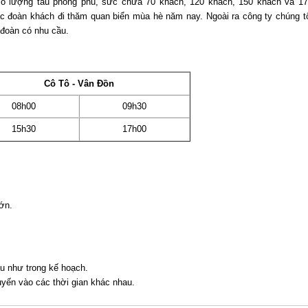
ố lượng tàu phong phú, sức chứa 70 khách, 120 khách, 150 khách và 17
c đoàn khách đi thăm quan biển mùa hè năm nay. Ngoài ra công ty chúng t
 đoàn có nhu cầu.
Cô Tô - Vân Đồn
08h00
09h30
15h30
17h00
lớn.
u như trong kế hoạch.
yến vào các thời gian khác nhau.