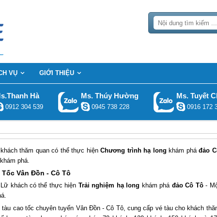
CH VỤ
GIỚI THIỆU
s.Thanh Hà
Ms. Thúy Hường
Ms. Tuyết C
0912 304 539
0945 738 228
0916 172 
 khách thăm quan có thể thực hiện
Chương trình hạ long
khám phá
đảo C
h khám phá.
 Tốc Vân Đồn - Cô Tô
 Lữ khách có thể thực hiện
Trải nghiệm
hạ long
khám phá
đảo Cô Tô
- Mộ
há.
ng tàu cao tốc chuyên tuyến Vân Đồn - Cô Tô, cung cấp vé tàu cho khách th