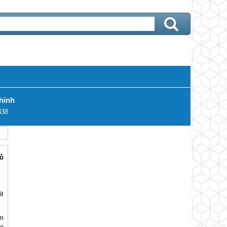
hinh
338
ô
t
ăm