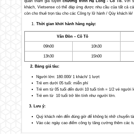
quan tham gia tuyến
chương trình
Hạ Long
- Cô Tô.
Với s
khách, Vietsense có thể đáp ứng được nhu cầu của tất cả cá
còn cho thuê trọn tàu cho các Công ty lữ hành / Qúy khách lẻ/
Thời gian khởi hành hàng ngày:
Vân Đồn – Cô Tô
09h00
10h30
13h30
15h00
2.
Bảng giá tàu:
Người lớn: 180.000/ 1 khách/ 1 lượt
Trẻ em dưới 05 tuổi: miễn phí
Trẻ em từ 05 tuổi đến dưới 10 tuổi tính = 1/2 vé người 
Trẻ em từ 10 tuổi trở lên tính như người lớn.
3. Lưu ý:
Quý khách nên đến đúng giờ để không bị nhỡ chuyến tà
Vào các ngày cao điểm công ty tăng cường thêm các tu