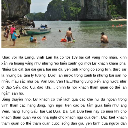
Khác với
Hạ Long
,
vịnh Lan Hạ
có tới 139 bãi cát vàng nhỏ nhắn, xinh
xắn và hoang vắng như những “eo biển xanh” gọi mời Lữ khách khám phá.
Nhiều bãi cát trải dài giữa hai núi đá, yên tĩnh không có sóng lớn, thực sự
là những bãi tắm lý tưởng. Dưới làn nước trong xanh là những bãi san hô
nhiều mầu sắc như bãi Vạn Bội, Vạn Hà…Những vùng biển lặng nước như
ở đảo Sến, đảo Cù, đảo Khỉ…, chính là nơi khách thăm quan có thể lặn
ngắm san hô.
Bằng thuyền nhỏ, Lữ khách có thể lách qua các khe núi du ngoạn trong
vịnh thăm các hang động, nghỉ ngơi trên các bãi tắm giữa biển như áng
Vẹm, hang Tùng Gấu, bãi Cát Dữa. Bãi Cát Dữa hiện nay có nuôi khỉ cho
khách tham quan và có nhà nghỉ cho khách ngủ qua đêm. Đặc biệt khách
thăm quan có thể tham quan cuộc sống dân giã, yên bình của người dân