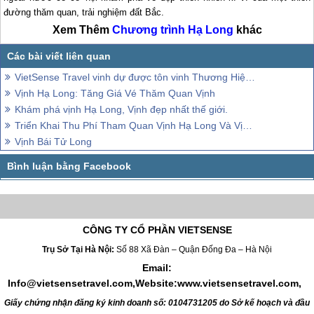
đường thăm quan, trải nghiệm đất Bắc.
Xem Thêm
Chương trình
Hạ Long
khác
VietSense Travel vinh dự được tôn vinh Thương Hiệu Việt Nam Tin Dùng 2015
Vịnh Hạ Long: Tăng Giá Vé Thăm Quan Vịnh
Khám phá vịnh Hạ Long, Vịnh đẹp nhất thế giới.
Triển Khai Thu Phí Tham Quan Vịnh Hạ Long Và Vịnh Bái Tử Long
Vịnh Bái Tử Long
CÔNG TY CỔ PHẦN VIETSENSE
Trụ Sở Tại Hà Nội:
Số 88 Xã Đàn – Quận Đống Đa – Hà Nội
Email:
Info@vietsensetravel.com,Website:www.vietsensetravel.com,
Giấy chứng nhận đăng ký kinh doanh số: 0104731205 do Sở kế hoạch và đầu