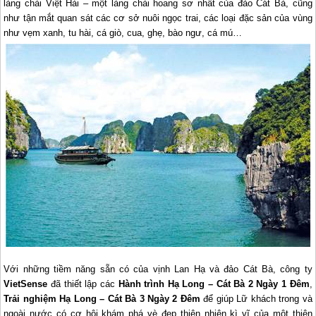
làng chài Việt Hài – một làng chài hoang sơ nhất của đảo Cát Bà, cũng
như tận mắt quan sát các cơ sở nuôi ngọc trai, các loại đặc sản của vùng
như vẹm xanh, tu hài, cá giò, cua, ghẹ, bào ngư, cá mú…
Với những tiềm năng sẵn có của vịnh Lan Hạ và đảo Cát Bà, công ty
VietSense
đã thiết lập các
Hành trình
Hạ Long
– Cát Bà 2 Ngày 1 Đêm
,
Trải nghiệm
Hạ Long
– Cát Bà 3 Ngày 2 Đêm
để giúp Lữ khách trong và
ngoài nước có cơ hội khám phá vè đẹp thiên nhiên kì vĩ của một thiên