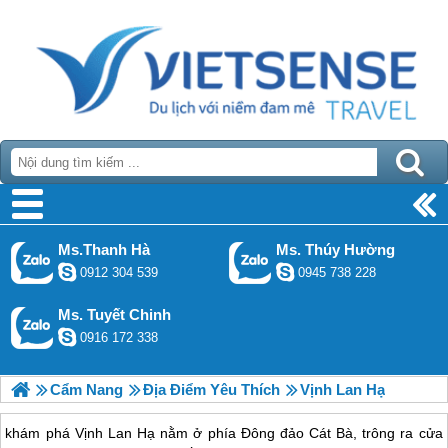
Ms.Thanh Hà
Ms. Thúy Hường
0912 304 539
0945 738 228
Ms. Tuyết Chinh
0916 172 338
Cẩm Nang
Địa Điểm Yêu Thích
Vịnh Lan Hạ
khám phá Vịnh Lan Hạ nằm ở phía Đông đảo Cát Bà, trông ra cửa