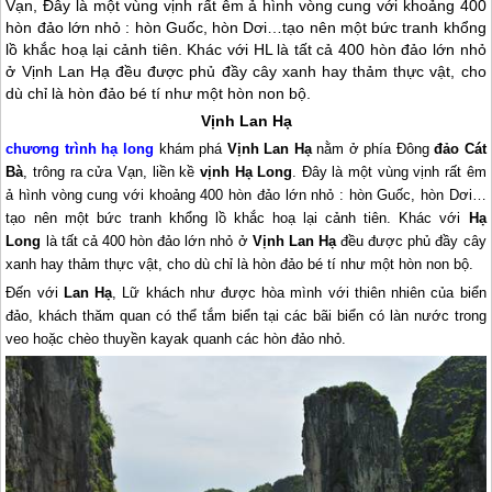
Vạn, Đây là một vùng vịnh rất êm ả hình vòng cung với khoảng 400
hòn đảo lớn nhỏ : hòn Guốc, hòn Dơi…tạo nên một bức tranh khổng
lồ khắc hoạ lại cảnh tiên. Khác với HL là tất cả 400 hòn đảo lớn nhỏ
ở Vịnh Lan Hạ đều được phủ đầy cây xanh hay thảm thực vật, cho
dù chỉ là hòn đảo bé tí như một hòn non bộ.
Vịnh Lan Hạ
chương trình
hạ long
khám phá
Vịnh Lan Hạ
nằm ở phía Đông
đảo Cát
Bà
, trông ra cửa Vạn, liền kề
vịnh
Hạ Long
. Đây là một vùng vịnh rất êm
ả hình vòng cung với khoảng 400 hòn đảo lớn nhỏ : hòn Guốc, hòn Dơi…
tạo nên một bức tranh khổng lồ khắc hoạ lại cảnh tiên. Khác với
Hạ
Long
là tất cả 400 hòn đảo lớn nhỏ ở
Vịnh Lan Hạ
đều được phủ đầy cây
xanh hay thảm thực vật, cho dù chỉ là hòn đảo bé tí như một hòn non bộ.
Đến với
Lan Hạ
, Lữ khách như được hòa mình với thiên nhiên của biển
đảo, khách thăm quan có thể tắm biển tại các bãi biển có làn nước trong
veo hoặc chèo thuyền kayak quanh các hòn đảo nhỏ.