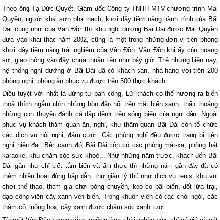
Theo ông Tạ Đức Quyết, Giám đốc Công ty TNHH MTV chương trình Mai
Quyền, người khai sơn phá thạch, khơi dậy tiềm năng hành trình của Bãi
Dài cũng như của Vân Đồn thì khu nghỉ dưỡng Bãi Dài được Mai Quyền
đưa vào khai thác năm 2002, cũng là một trong những đơn vị tiên phong
khơi dậy tiềm năng trải nghiệm của Vân Đồn. Vân Đồn khi ấy còn hoang
sơ, giao thông vào đây chưa thuận tiện như bây giờ. Thế nhưng hiện nay,
hệ thống nghỉ dưỡng ở Bãi Dài đã có khách sạn, nhà hàng với trên 200
phòng nghỉ, phòng ăn phục vụ được trên 500 thực khách.
Điều tuyệt vời nhất là đứng từ ban công, Lữ khách có thể hướng ra biển
thoả thích ngắm nhìn những hòn đảo nổi trên mặt biển xanh, thấp thoáng
những con thuyền đánh cá dập dềnh trên sóng biển của ngư dân. Ngoài
phục vụ khách thăm quan ăn, nghỉ, khu thăm quan Bãi Dài còn tổ chức
các dịch vụ hội nghị, đám cưới. Các phòng nghỉ đều được trang bị tiện
nghi hiện đại. Bên cạnh đó, Bãi Dài còn có các phòng mát-xa, phòng hát
karaoke, khu chăm sóc sức khoẻ... Như những năm trước, khách đến Bãi
Dài gần như chỉ biết tắm biển và ẩm thực thì những năm gần đây đã có
thêm nhiều hoạt động hấp dẫn, thư giãn lý thú như dịch vụ tenis, khu vui
chơi thể thao, tham gia chơi bóng chuyền, kéo co bãi biển, đốt lửa trại,
dạo công viên cây xanh ven biển. Trong khuôn viên có các chòi ngói, các
thảm cỏ, luống hoa, cây xanh được chăm sóc xanh tươi.
Từ một Vân Đồn hoang vắng, những làng chài nghèo nàn, chỉ có gió và cát