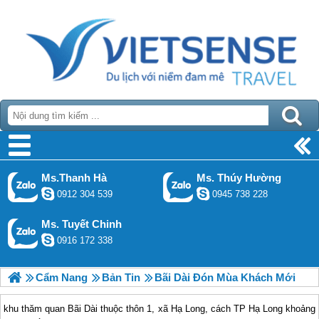
Ms.Thanh Hà
Ms. Thúy Hường
0912 304 539
0945 738 228
Ms. Tuyết Chinh
0916 172 338
Cẩm Nang
Bản Tin
Bãi Dài Đón Mùa Khách Mới
khu thăm quan Bãi Dài thuộc thôn 1, xã Hạ Long, cách TP Hạ Long khoảng