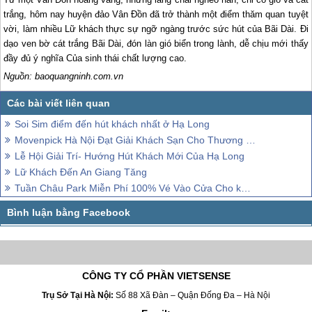
trắng, hôm nay huyện đảo Vân Đồn đã trở thành một điểm thăm quan tuyệt
vời, làm nhiều Lữ khách thực sự ngỡ ngàng trước sức hút của Bãi Dài. Đi
dạo ven bờ cát trắng Bãi Dài, đón làn gió biển trong lành, dễ chịu mới thấy
đầy đủ ý nghĩa Của sinh thái chất lượng cao.
Nguồn: baoquangninh.com.vn
Soi Sim điểm đến hút khách nhất ở Hạ Long
Movenpick Hà Nội Đạt Giải Khách Sạn Cho Thương Gia
Lễ Hội Giải Trí- Hướng Hút Khách Mới Của Hạ Long
Lữ Khách Đến An Giang Tăng
Tuần Châu Park Miễn Phí 100% Vé Vào Cửa Cho khách thăm quan
CÔNG TY CỔ PHẦN VIETSENSE
Trụ Sở Tại Hà Nội:
Số 88 Xã Đàn – Quận Đống Đa – Hà Nội