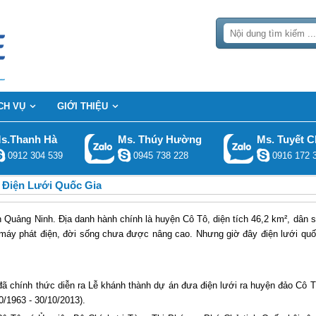
CH VỤ
GIỚI THIỆU
s.Thanh Hà
Ms. Thúy Hường
Ms. Tuyết C
0912 304 539
0945 738 228
0916 172 
 Điện Lưới Quốc Gia
 Quảng Ninh. Địa danh hành chính là huyện Cô Tô, diện tích 46,2 km², dân 
máy phát điện, đời sống chưa được nâng cao. Nhưng giờ đây điện lưới qu
ã chính thức diễn ra Lễ khánh thành dự án đưa điện lưới ra huyện đảo Cô 
0/1963 - 30/10/2013).