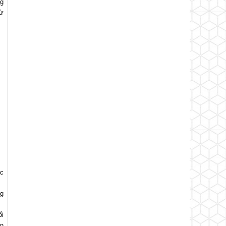
ng
từ
ặc
.
ng
ổi
ên