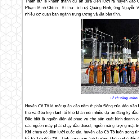
Tham dự lễ khánh thành dự án đưa điện lưới ra huyện đảo C
Phạm Minh Chính - Bí thư Tỉnh uỷ Quảng Ninh; ông Nguyễn Vă
nhiều cơ quan ban ngành trung ương và địa bàn tỉnh.
Lễ cắt băng khánh 
Huyện Cô Tô là một quần đảo nằm ở phía Đông của đảo Vân Đồ
thù và điều kiện kinh tế khó khăn nên nhiều dự án đăng ký đầ
Đặc biệt là nguồn điện để phục vụ cho sản xuất kinh doanh c
các nguồn máy phát chạy dầu diesel, nguồn năng lượng mặt trờ
Khi chưa có điện lưới quốc gia, huyện đảo Cô Tô luôn trong tìn
tối từ 17h đến 22h. Tình trạng này ảnh hưởng không nhỏ đến 