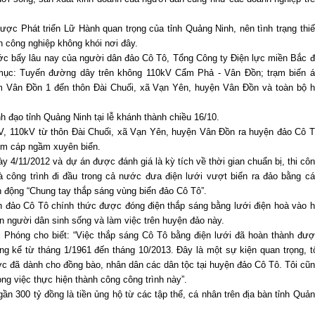
ược Phát triển Lữ Hành quan trọng của tỉnh Quảng Ninh, nên tình trạng thi
 công nghiệp không khói nơi đây.
ớc bấy lâu nay của người dân đảo Cô Tô, Tổng Công ty Điện lực miền Bắc 
 mục: Tuyến đường dây trên không 110kV Cẩm Phả - Vân Đồn; trạm biến 
m Vân Đồn 1 đến thôn Đài Chuối, xã Vạn Yên, huyện Vân Đồn và toàn bộ 
h đạo tỉnh Quảng Ninh tại lễ khánh thành chiều 16/10.
V, 110kV từ thôn Đài Chuối, xã Vạn Yên, huyện Vân Đồn ra huyện đảo Cô 
5km cáp ngầm xuyên biển.
 4/11/2012 và dự án được đánh giá là kỳ tích về thời gian chuẩn bị, thi cô
là công trình đi đầu trong cả nước đưa điện lưới vượt biển ra đảo bằng c
 động “Chung tay thắp sáng vùng biển đảo Cô Tô”.
ện đảo Cô Tô chính thức được đóng điện thắp sáng bằng lưới điện hoà vào 
àn người dân sinh sống và làm việc trên huyện đảo này.
hị Phóng cho biết: “Việc thắp sáng Cô Tô bằng điện lưới đã hoàn thành đư
g kể từ tháng 1/1961 đến tháng 10/2013. Đây là một sự kiện quan trọng, t
ớc đã dành cho đồng bào, nhân dân các dân tộc tại huyện đảo Cô Tô. Tôi cũ
ng việc thực hiện thành công công trình này”.
n 300 tỷ đồng là tiền ủng hộ từ các tập thể, cá nhân trên địa bàn tỉnh Quả