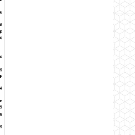
ếu
đã
áp
hệ
Tô
ng
áp
hệ
ợc
ôi
ng
ng