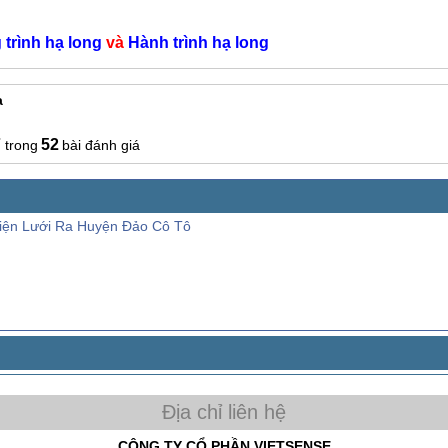
 trình
hạ long
và
Hành trình
hạ long
a
7
52
bài đánh giá
iện Lưới Ra Huyện Đảo Cô Tô
CÔNG TY CỔ PHẦN VIETSENSE