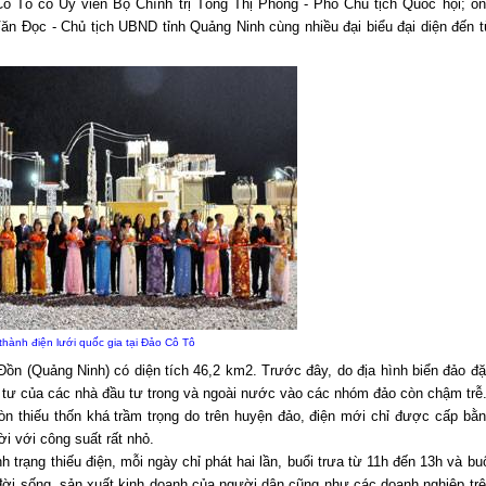
ô Tô có Ủy viên Bộ Chính trị Tòng Thị Phóng - Phó Chủ tịch Quốc hội; ô
n Đọc - Chủ tịch UBND tỉnh Quảng Ninh cùng nhiều đại biểu đại diện đến 
thành điện lưới quốc gia tại Đảo Cô Tô
n (Quảng Ninh) có diện tích 46,2 km2. Trước đây, do địa hình biển đảo đ
u tư của các nhà đầu tư trong và ngoài nước vào các nhóm đảo còn chậm trễ
òn thiếu thốn khá trầm trọng do trên huyện đảo, điện mới chỉ được cấp bằ
i với công suất rất nhỏ.
h trạng thiếu điện, mỗi ngày chỉ phát hai lần, buổi trưa từ 11h đến 13h và bu
đời sống, sản xuất kinh doanh của người dân cũng như các doanh nghiệp tr