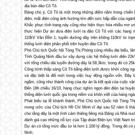
địa bàn đảo Cô Tô.
Đáng chú ý, Cô Tô là một trong những điểm nằm trong chiến l
điện, mất điện cũng ảnh hưởng lớn đến sức hấp dẫn của ngành
Khắc phục tình trạng này cũng như hiện thực hóa nhiều mơ ư
thực hiện Dự án đưa điện lưới ra đảo Cô Tô với các hạng
110kV Vân Đồn 1; tuyến đường dây trên không 110kV từ trạ
thống lưới điện phân phối trên huyện đảo Cô Tô.
Phó Chủ tịch Quốc hội Tòng Thị Phóng cùng nhiều đại biểu, lãn
Tỉnh Quảng Ninh đầu tư xây dựng các hệ thống lưới điện 22k
với tổng chiều dài tuyến đường dây là 58,3km, trong đó có 2
Công trình thắp sáng Cô Tô bằng điện lưới được khởi công ngày
và đặc biệt là đổi mới trong việc huy động nguồn vốn. Đây 
ngầm, cũng như thành công của dự án là kết quả của cuộc vận
Đến 18h chiều 16/10, hàng chục nghìn ngọn đèn điện tại huy
thống điện lưới quốc gia trong niềm vui khôn xiết của hàng ng
Phát biểu tại lễ khánh thành, Phó Chủ tịch Quốc hội Tòng T
mong ước của Chủ tịch Hồ Chí Minh vĩ đại sau 52 năm 6 thán
cho rằng đây là một tình cảm thiêng liêng mà Đảng và Nhà nư
đánh giá cao những nỗ lực của Tập đoàn Điện lực Việt Nam tro
Dự án có tổng mức đầu tư là hơn 1.100 tỷ đồng. Trong đó có gầ
Ninh.