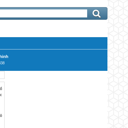
hinh
338
số
ốc
Tô