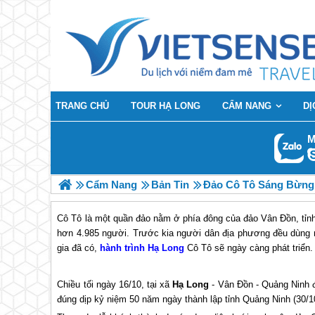
TRANG CHỦ
TOUR HẠ LONG
CẨM NANG
DỊ
M
Cẩm Nang
Bản Tin
Đảo Cô Tô Sáng Bừng
Cô Tô là một quần đảo nằm ở phía đông của đảo Vân Đồn, tỉnh
hơn 4.985 người. Trước kia người dân địa phương đều dùng 
gia đã có,
hành trình Hạ Long
Cô Tô sẽ ngày càng phát triển.
Chiều tối ngày 16/10, tại xã
Hạ Long
- Vân Đồn - Quảng Ninh đ
đúng dịp kỷ niệm 50 năm ngày thành lập tỉnh Quảng Ninh (30/1