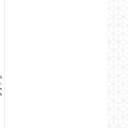
ỗi
,
n
h