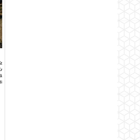
t
ừ
đã
di