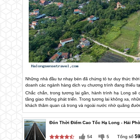
Những nhà đầu tư nhạy bén đã chứng tỏ tư duy thức thời kh
doanh các ngành hàng dịch vụ chương trình đang thiếu tạ
Chắc chắn, trong tương lai gần, hành trình
hạ Long
sẽ c
tầng giao thông phát triển. Trong tương lai không xa, n
khách thăm quan cả trong và ngoài nước nhờ quãng đườn
Đón Thời Điểm Cao Tốc Hạ Long - Hải Ph
5
54
5