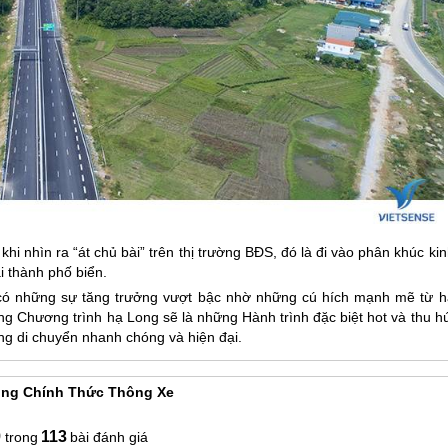
i nhìn ra “át chủ bài” trên thị trường BĐS, đó là đi vào phân khúc ki
i thành phố biển.
ó những sự tăng trưởng vượt bậc nhờ những cú hích mạnh mẽ từ h
hững Chương trình
hạ Long
sẽ là những Hành trình đặc biệt hot và thu h
g di chuyển nhanh chóng và hiện đại.
òng Chính Thức Thông Xe
9
113
bài đánh giá