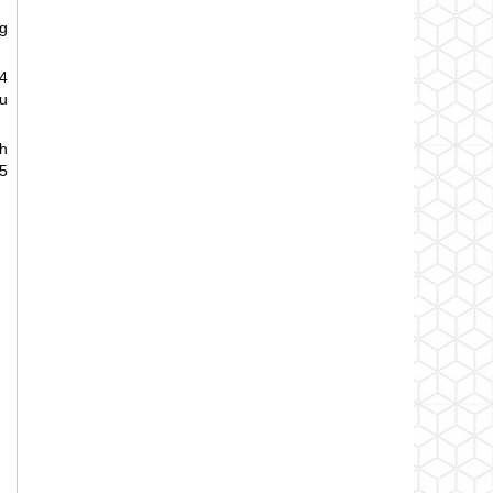
g
4
u
h
-5