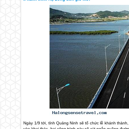
Ngày 1/9 tới, tỉnh Quảng Ninh sẽ tổ chức lễ khánh thàn
vào khai thác, hai công trình này sẽ rút ngắn quãng đườ