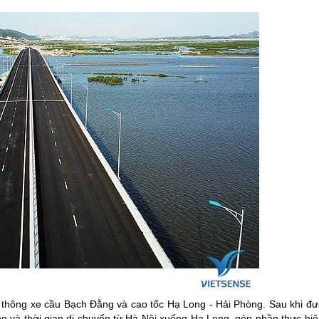
h, thông xe cầu Bạch Đằng và cao tốc
Hạ Long
- Hải Phòng. Sau khi đư
ng và thời gian di chuyển từ Hà Nội xuống
Hạ Long
, góp phần thực hi