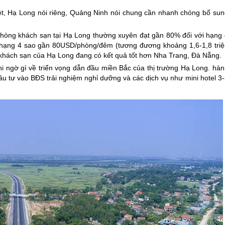
ệt,
Hạ Long
nói riêng, Quảng Ninh nói chung cần nhanh chóng bổ sun
hòng khách sạn tại
Hạ Long
thường xuyên đạt gần 80% đối với hạng 
 hạng 4 sao gần 80USD/phòng/đêm (tương đương khoảng 1,6-1,8 triệ
 khách sạn của
Hạ Long
đang có kết quả tốt hơn Nha Trang, Đà Nẵng.
hi ngờ gì về triển vọng dẫn đầu miền Bắc của thị trường
Hạ Long
. hàn
đầu tư vào BĐS trải nghiệm nghỉ dưỡng và các dịch vụ như mini hotel 3