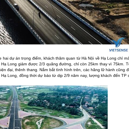
e hai dự án trọng điểm, khách thăm quan từ Hà Nội về
Hạ Long
chỉ mấ
i
Hạ Long
giảm được 2/3 quãng đường, chỉ còn 25km thay vì 75km. T
iện đại, thênh thang. Nắm bắt tình hình trên, các hãng lữ hành cũng 
h
Hạ Long
, đồng thời dự báo từ dịp 2/9 năm nay, lượng khách đến TP 