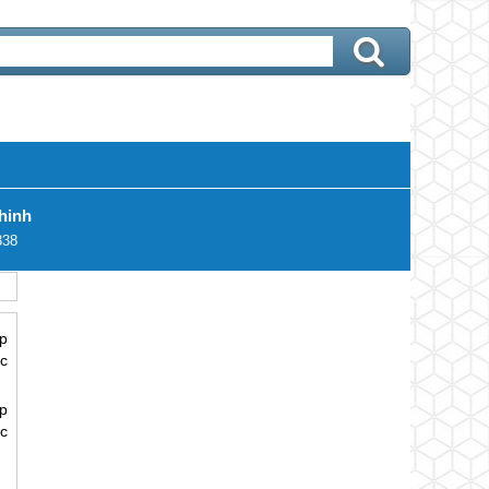
hinh
338
p
úc
p
úc