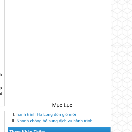
nh
ạ
út
hành trình Hạ Long đón gió mới
Nhanh chóng bổ sung dịch vụ hành trình
Tham Khảo Thêm