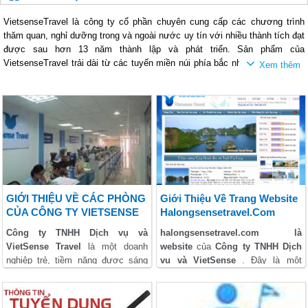
VietsenseTravel là công ty cổ phần chuyên cung cấp các chương trình
thăm quan, nghỉ dưỡng trong và ngoài nước uy tín với nhiều thành tích đạt
được sau hơn 13 năm thành lập và phát triển. Sản phẩm của
VietsenseTravel trải dài từ các tuyến miền núi phía bắc như Tây Bắc , Hà
Giang ... đến các chương trình đi biển phía nam như Phú Quốc, Côn Đảo
Sau 13 năm phát triển, VietsenseTravel luôn đạt được các bước tiến vượt
... ngoài ra VietsenseTravel cũng là công ty chuyên các chương trình Châu
bậc cùng các thành tích như gần nhất trong năm 2018 VietsenseTravel đã
Á như Thái Lan , Trung Quốc, Nhật Bản, Hàn Quốc ... với giá thành rẻ
đạt được giải top 10 lữ hành tốt nhất năm do Bộ Văn hóa - Thể Thao phối
nhưng đảm bảo được chất lượng nên luôn đem đến sự hài lòng cho du
hợp cùng với Tổng cục đã tổ chức. Các giải giải thưởng của các năm
khách, xa hơn công ty chúng tôi có các chương trình cao cấp như DuBai,
trước như : Dịch Vụ Chất Lượng Cao Asean - 2016, Thương Hiệu Việt
Châu Âu... với sự đa dạng về sản phẩm cũng như ưu việt về giá thành và
Nam Tin Dùng - 2015, cùng nhiều giải thưởng khác ...
chất lượng sẽ đảm bảo cho bạn khi lựa chọn đến với VietsenseTravel.
GIỚI THIỆU VỀ CÁC PHÒNG
Giới Thiệu Về Trang Website
CỦA CÔNG TY VIETSENSE
Halongsensetravel.com
TRAVEL.
Công ty TNHH Dịch vụ và
halongsensetravel.com là
VietSense Travel
là một doanh
website
của
Công ty TNHH Dịch
nghiệp trẻ, tiềm năng được sáng
vụ và
VietSense
. Đây là một
VietsenseTravel có trụ sở chính tại số 88 Xã Đàn - Đống Đa - Hà Nội
lập và điều hành bởi những thành
trong những trang web của Công ty
viên đã làm việc và gắn bó lâu
lữ hành hàng đầu tại Việt Nam.
Website chính :
http://vietsensetravel.com
năm trong ngành Dịch vụ và hành
Với đội ngũ nhân viên năng động,
Fanpage chính :
https://www.facebook.com/TravelVietsense