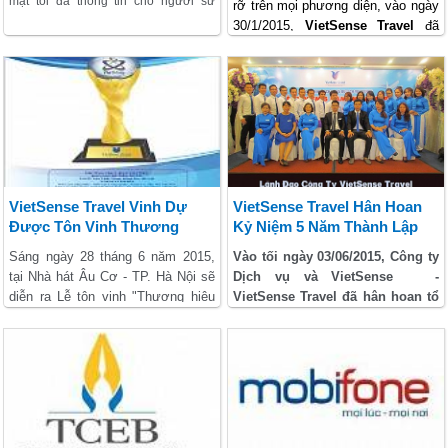
mật tối đa thông tin cho người sử
rỡ trên mọi phương diện, vào ngày
dụng, tôn trọng quyền riêng tư của
30/1/2015,
VietSense Travel
đã
quý khách.
tưng bừng tổ chức tiệc tất niên, tri
ân khách hàng, đối tác tại trung
tâm sự kiện Sao Mai.
VietSense Travel Vinh Dự
VietSense Travel Hân Hoan
Được Tôn Vinh Thương
Kỷ Niệm 5 Năm Thành Lập
Hiệu Việt Nam Tin Dùng 2015
Sáng ngày 28 tháng 6 năm 2015,
Vào tối ngày 03/06/2015, Công ty
tại Nhà hát Âu Cơ - TP. Hà Nội sẽ
Dịch vụ và VietSense -
diễn ra Lễ tôn vinh "Thương hiệu
VietSense Travel đã hân hoan tổ
Việt Nam tin dùng năm
chức Lễ kỷ niệm 5 năm thành
2015",
VietSense Travel
vinh dự
lập công ty, buổi lễ trang trọng
được vinh danh Dịch vụ trải
được diễn ra tại Trung tâm sự
nghiệm tin dùng 2015.
kiện Sao Mai - 210 Nguyễn Trãi,
Thanh Xuân, Hà Nội. đến dự có
sự hiện diện của các Cán bộ Sở
Văn hóa, Thể Thao và hành trình