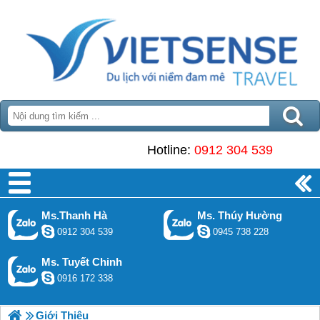
Hotline:
0912 304 539
Ms.Thanh Hà
Ms. Thúy Hường
0912 304 539
0945 738 228
Ms. Tuyết Chinh
0916 172 338
Giới Thiệu