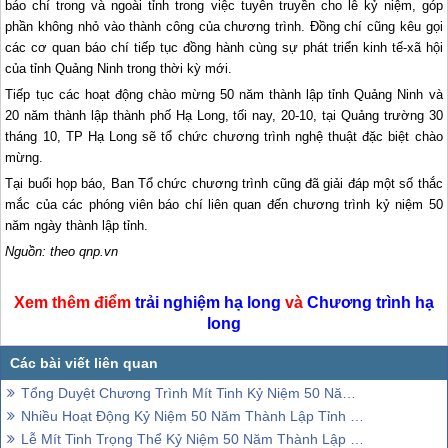
báo chí trong và ngoài tỉnh trong việc tuyên truyền cho lễ kỷ niệm, góp
phần không nhỏ vào thành công của chương trình. Đồng chí cũng kêu gọi
các cơ quan báo chí tiếp tục đồng hành cùng sự phát triển kinh tế-xã hội
của tỉnh Quảng Ninh trong thời kỳ mới.
Tiếp tục các hoạt động chào mừng 50 năm thành lập tỉnh Quảng Ninh và
20 năm thành lập thành phố
Hạ Long
, tối nay, 20-10, tại Quảng trường 30
tháng 10, TP
Hạ Long
sẽ tổ chức chương trình nghệ thuật đặc biệt chào
mừng.
Tại buổi họp báo, Ban Tổ chức chương trình cũng đã giải đáp một số thắc
mắc của các phóng viên báo chí liên quan đến chương trình kỷ niệm 50
năm ngày thành lập tỉnh.
Nguồn: theo qnp.vn
Xem thêm điểm
trải nghiệm
hạ long
và
Chương trình
hạ
long
Tổng Duyệt Chương Trình Mít Tinh Kỷ Niệm 50 Năm Thành Lập Tỉnh Quảng Ninh
Nhiều Hoạt Động Kỷ Niệm 50 Năm Thành Lập Tỉnh Quảng Ninh
Lễ Mít Tinh Trọng Thể Kỷ Niệm 50 Năm Thành Lập Tỉnh Quảng Ninh