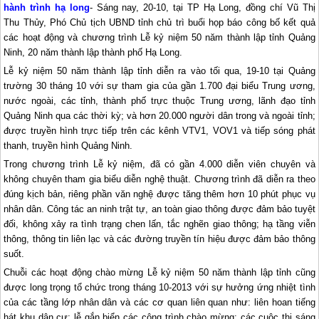
hành trình hạ long
- Sáng nay, 20-10, tại TP Hạ Long, đồng chí Vũ Thị
Thu Thủy, Phó Chủ tịch UBND tỉnh chủ trì buổi họp báo công bố kết quả
các hoạt động và chương trình Lễ kỷ niệm 50 năm thành lập tỉnh Quảng
Ninh, 20 năm thành lập thành phố Hạ Long.
Lễ kỷ niệm 50 năm thành lập tỉnh diễn ra vào tối qua, 19-10 tại Quảng
trường 30 tháng 10 với sự tham gia của gần 1.700 đại biểu Trung ương,
nước ngoài, các tỉnh, thành phố trực thuộc Trung ương, lãnh đạo tỉnh
Quảng Ninh qua các thời kỳ; và hơn 20.000 người dân trong và ngoài tỉnh;
được truyền hình trực tiếp trên các kênh VTV1, VOV1 và tiếp sóng phát
thanh, truyền hình Quảng Ninh.
Trong chương trình Lễ kỷ niệm, đã có gần 4.000 diễn viên chuyên và
không chuyên tham gia biểu diễn nghệ thuật. Chương trình đã diễn ra theo
đúng kịch bản, riêng phần văn nghệ được tăng thêm hơn 10 phút phục vụ
nhân dân. Công tác an ninh trật tự, an toàn giao thông được đảm bảo tuyệt
đối, không xảy ra tình trạng chen lấn, tắc nghẽn giao thông; hạ tầng viễn
thông, thông tin liên lạc và các đường truyền tín hiệu được đảm bảo thông
suốt.
Chuỗi các hoạt động chào mừng Lễ kỷ niệm 50 năm thành lập tỉnh cũng
được long trọng tổ chức trong tháng 10-2013 với sự hưởng ứng nhiệt tình
của các tầng lớp nhân dân và các cơ quan liên quan như: liên hoan tiếng
hát khu dân cư; lễ gắn biển các công trình chào mừng; các cuộc thi sáng