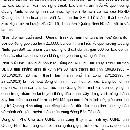
tác các tác phẩm văn học nghệ thuật, báo chí và tìm hiểu về quê hương
Quảng Ninh; chương trình ca nhạc kỷ niệm 45 năm ca hát của NSND
Quang Thọ; Liên hoan phim Việt Nam lần thứ XVIII; Lễ khánh thành dự án
đưa điện lưới ra huyện đảo Cô Tô; Triển lãm “Quảng Ninh 50 năm hội tụ và
lan tỏa”…
Nhân dịp này, cuốn sách "Quảng Ninh - 50 năm hội tụ và lan tỏa" đã ra đời
với sự đóng góp của hơn 210.000 bài dự thi tìm hiểu về quê hương Quảng
Ninh; gần 850 tác phẩm văn học nghệ thuật dự thi; gần 500 bài báo dự thi
của các nhà báo chuyên và không chuyên trong và ngoài tỉnh.
Phát biểu kết luận buổi họp báo, đồng chí Vũ Thị Thu Thủy, Phó Chủ tịch
UBND tỉnh khẳng định lễ kỷ niệm 50 năm thành lập tỉnh (30/10/1963 –
30/10/2013), 20 năm thành lập thành phố
Hạ Long
(27/12/1993 –
27/12/2013) là một hoạt động chính trị, văn hóa lớn của Đảng bộ, chính
quyền và nhân dân các dân tộc tỉnh Quảng Ninh; một sự kiện có ý nghĩa
quan trọng nhằm ôn lại truyền thống đấu tranh, xây dựng và trưởng thành
đầy hào hùng của quê hương Đất Mỏ qua các thời lỳ lịch sử, giúp cho thế
hệ trẻ Quảng Ninh cũng như đồng bào các dân tộc trong tỉnh thêm tự hào
về mảnh đất giàu truyền thống của vùng Đông Bắc Tổ quốc.
Đồng chí Phó Chủ tịch UBND tỉnh cũng thay mặt Tỉnh ủy, UBND tỉnh
Quảng Ninh trân trọng cảm ơn những đóng góp tích cực của các cơ quan