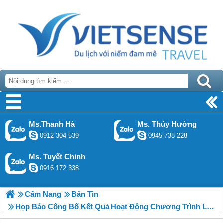
Ms.Thanh Hà
Ms. Thúy Hường
0912 304 539
0945 738 228
Ms. Tuyết Chinh
0916 172 338
Cẩm Nang
Bản Tin
Họp Báo Công Bố Kết Quả Hoạt Động Chương Trình Lễ Kỷ Niệm 50 Năm Thành Lập Tỉnh