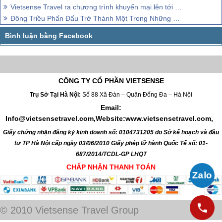
Vietsense Travel ra chương trình khuyến mại lên tới hàng triệu đồng.
Đông Triều Phấn Đấu Trở Thành Một Trong Những Trung Tâm Thăm Quan Của Tỉnh
CÔNG TY CỔ PHẦN VIETSENSE
Trụ Sở Tại Hà Nội:
Số 88 Xã Đàn – Quận Đống Đa – Hà Nội
Email:
Info@vietsensetravel.com,Website:www.vietsensetravel.com,
Giấy chứng nhận đăng ký kinh doanh số: 0104731205 do Sở kế hoạch và đầu
tư TP Hà Nội cấp ngày 03/06/2010 Giấy phép lữ hành Quốc Tế số: 01-
687/2014/TCDL-GP LHQT
CHẤP NHẬN THANH TOÁN
© 2010 Vietsense Travel Group