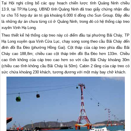
Tại Hội nghị công bố các quy hoạch chiến lược tỉnh Quảng Ninh chiều
13.9, tại TP.Hạ Long, UBND tỉnh Quảng Ninh đã trao giấy chứng nhận đầu
tư cho Tổ hợp dự án trị giá khoảng 6.000 tỉ đồng cho Sun Group. Đây đều
là những dự án chưa từng có ở Quảng Ninh, trong đó có hệ thống cáp treo
xuyên Vịnh Hạ Long.
Theo thiết kế hệ thống cáp treo này có điểm đầu tại phường Bãi Cháy, TP
Hạ Long
xuyên qua Vịnh Cửa Lục, chạy song song theo cầu Bãi Cháy đến
đỉnh đồi Ba Đèo (phường Hồng Gai). Cột tháp của cáp treo phía đầu Bãi
Cháy cao 188,8m; chiều cao cột tháp trên đồi Ba Đèo hơn 133m. Chiều
cao tĩnh không của cáp treo cao hơn so với cầu Bãi Cháy khoảng 30m
(chiều cao tĩnh không cầu Bãi Cháy là 50m). Cabin 2 tầng của cáp treo có
sức chứa khoảng 230 khách, tương đương với một máy bay chở khách.