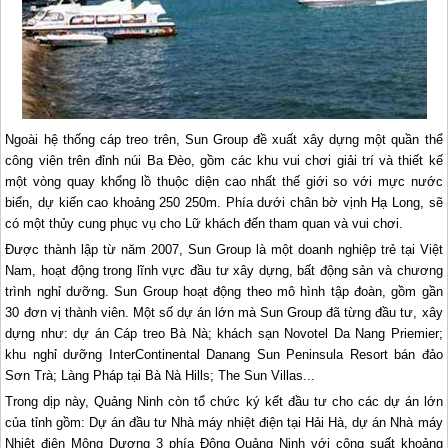
Ngoài hệ thống cáp treo trên, Sun Group đề xuất xây dựng một quần thể
công viên trên đỉnh núi Ba Đèo, gồm các khu vui chơi giải trí và thiết kế
một vòng quay khổng lồ thuộc diện cao nhất thế giới so với mực nước
biển, dự kiến cao khoảng 250 250m. Phía dưới chân bờ vịnh
Hạ Long
, sẽ
có một thủy cung phục vụ cho Lữ khách đến tham quan và vui chơi.
Được thành lập từ năm 2007, Sun Group là một doanh nghiệp trẻ tại Việt
Nam, hoạt động trong lĩnh vực đầu tư xây dựng, bất động sản và chương
trình nghỉ dưỡng. Sun Group hoạt động theo mô hình tập đoàn, gồm gần
30 đơn vị thành viên. Một số dự án lớn mà Sun Group đã từng đầu tư, xây
dựng như: dự án Cáp treo Bà Nà; khách sạn Novotel Da Nang Priemier;
khu nghỉ dưỡng InterContinental Danang Sun Peninsula Resort bán đảo
Sơn Trà; Làng Pháp tại Bà Nà Hills; The Sun Villas...
Trong dịp này, Quảng Ninh còn tổ chức ký kết đầu tư cho các dự án lớn
của tỉnh gồm: Dự án đầu tư Nhà máy nhiệt điện tại Hải Hà, dự án Nhà máy
Nhiệt điện Mông Dương 3 phía Đông Quảng Ninh với công suất khoảng