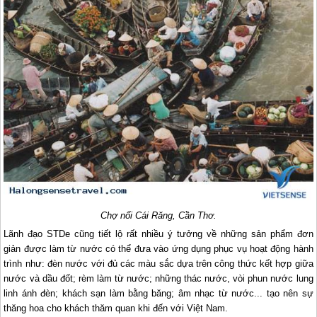
Chợ nổi Cái Răng, Cần Thơ.
Lãnh đạo STDe cũng tiết lộ rất nhiều ý tưởng về những sản phẩm đơn
giản được làm từ nước có thể đưa vào ứng dụng phục vụ hoạt động hành
trình như: đèn nước với đủ các màu sắc dựa trên công thức kết hợp giữa
nước và dầu đốt; rèm làm từ nước; những thác nước, vòi phun nước lung
linh ánh đèn; khách sạn làm bằng băng; âm nhạc từ nước... tạo nên sự
thăng hoa cho khách thăm quan khi đến với Việt Nam.