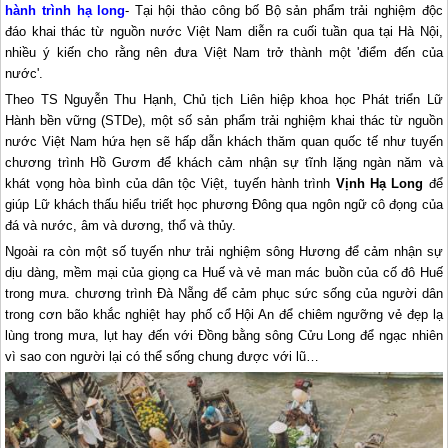
hành trình hạ long
- Tại hội thảo công bố Bộ sản phẩm trải nghiệm độc
đáo khai thác từ nguồn nước Việt Nam diễn ra cuối tuần qua tại Hà Nội,
nhiều ý kiến cho rằng nên đưa Việt Nam trở thành một 'điểm đến của
nước'.
Theo TS Nguyễn Thu Hạnh, Chủ tịch Liên hiệp khoa học Phát triển Lữ
Hành bền vững (STDe), một số sản phẩm trải nghiệm khai thác từ nguồn
nước Việt Nam hứa hẹn sẽ hấp dẫn khách thăm quan quốc tế như tuyến
chương trình Hồ Gươm để khách cảm nhận sự tĩnh lặng ngàn năm và
khát vọng hòa bình của dân tộc Việt, tuyến hành trình
Vịnh
Hạ Long
để
giúp Lữ khách thấu hiểu triết học phương Đông qua ngôn ngữ cô đọng của
đá và nước, âm và dương, thổ và thủy.
Ngoài ra còn một số tuyến như trải nghiệm sông Hương để cảm nhận sự
dịu dàng, mềm mại của giọng ca Huế và vẻ man mác buồn của cố đô Huế
trong mưa. chương trình Đà Nẵng để cảm phục sức sống của người dân
trong cơn bão khắc nghiệt hay phố cổ Hội An để chiêm ngưỡng vẻ đẹp lạ
lùng trong mưa, lụt hay đến với Đồng bằng sông Cửu Long để ngạc nhiên
vì sao con người lại có thể sống chung được với lũ…