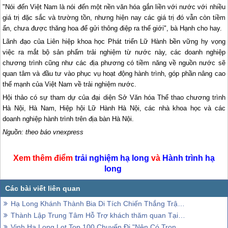
"Nói đến Việt Nam là nói đến một nền văn hóa gắn liền với nước với nhiều
giá trị đặc sắc và trường tồn, nhưng hiện nay các giá trị đó vẫn còn tiềm
ẩn, chưa được thăng hoa để gửi thông điệp ra thế giới", bà Hạnh cho hay.
Lãnh đạo của Liên hiệp khoa học Phát triển Lữ Hành bền vững hy vọng
việc ra mắt bộ sản phẩm trải nghiệm từ nước này, các doanh nghiệp
chương trình cũng như các địa phương có tiềm năng về nguồn nước sẽ
quan tâm và đầu tư vào phục vụ hoạt động hành trình, góp phần nâng cao
thế mạnh của Việt Nam về trải nghiệm nước.
Hội thảo có sự tham dự của đại diện Sở Văn hóa Thể thao chương trình
Hà Nội, Hà Nam, Hiệp hội Lữ Hành Hà Nội, các nhà khoa học và các
doanh nghiệp hành trình trên địa bàn Hà Nội.
Nguồn: theo báo vnexpress
Xem thêm điểm
trải nghiệm
hạ long
và
Hành trình
hạ
long
Hạ Long Khánh Thành Bia Di Tích Chiến Thắng Trận Đầu
Thành Lập Trung Tâm Hỗ Trợ khách thăm quan Tại Các Thành Phố
Vịnh Hạ Long Lọt Top 100 Chuyến Đi "Nên Có Trong Đời"