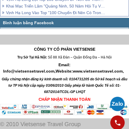
Khai Mạc Triển Lãm "Quảng Ninh, 50 Năm Hội Tụ Và Lan Tỏa"
Vịnh Hạ Long Vào Top "100 Chuyến Đi Nên Có Trong Đời"
CÔNG TY CỔ PHẦN VIETSENSE
Trụ Sở Tại Hà Nội:
Số 88 Xã Đàn – Quận Đống Đa – Hà Nội
Email:
Info@vietsensetravel.com,Website:www.vietsensetravel.com,
Giấy chứng nhận đăng ký kinh doanh số: 0104731205 do Sở kế hoạch và đầu
tư TP Hà Nội cấp ngày 03/06/2010 Giấy phép lữ hành Quốc Tế số: 01-
687/2014/TCDL-GP LHQT
CHẤP NHẬN THANH TOÁN
© 2010 Vietsense Travel Group