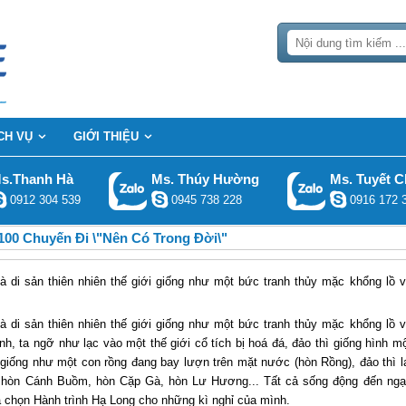
CH VỤ
GIỚI THIỆU
s.Thanh Hà
Ms. Thúy Hường
Ms. Tuyết C
0912 304 539
0945 738 228
0916 172 
100 Chuyến Đi \"Nên Có Trong Đời\"
di sản thiên nhiên thế giới giống như một bức tranh thủy mặc khổng lồ 
di sản thiên nhiên thế giới giống như một bức tranh thủy mặc khổng lồ 
ịnh, ta ngỡ như lạc vào một thế giới cổ tích bị hoá đá, đảo thì giống hình m
giống như một con rồng đang bay lượn trên mặt nước (hòn Rồng), đảo thì l
, hòn Cánh Buồm, hòn Cặp Gà, hòn Lư Hương... Tất cả sống động đến ng
a chọn Hành trình
Hạ Long
cho những kì nghỉ của mình.