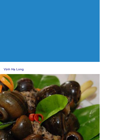
Vịnh
Hạ Long