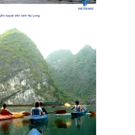
yền kayak trên vịnh
Hạ Long