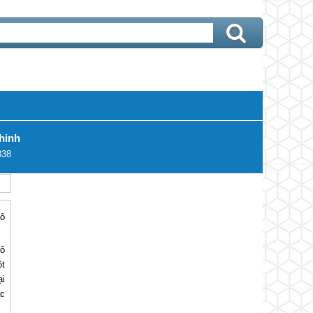
hinh
338
vô
vô
ột
ại
ạc