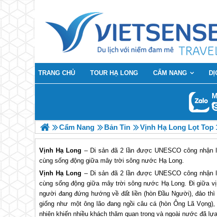
TRANG CHỦ
TOUR HẠ LONG
CẨM NANG
DỊ
M
Cẩm Nang
Bản Tin
Vịnh Hạ Long Lọt Top 
Vịnh Hạ Long
– Di sản đã 2 lần được UNESCO công nhận là 
cùng sống động giữa mây trời sông nước Hạ Long.
Vịnh
Hạ Long
– Di sản đã 2 lần được UNESCO công nhận là 
cùng sống động giữa mây trời sông nước
Hạ Long
. Ði giữa v
người đang đứng hướng về đất liền (hòn Ðầu Người), đảo thì 
giống như một ông lão đang ngồi câu cá (hòn Ông Lã Vọng)
nhiên khiến nhiều khách thăm quan trong và ngoài nước đã lự