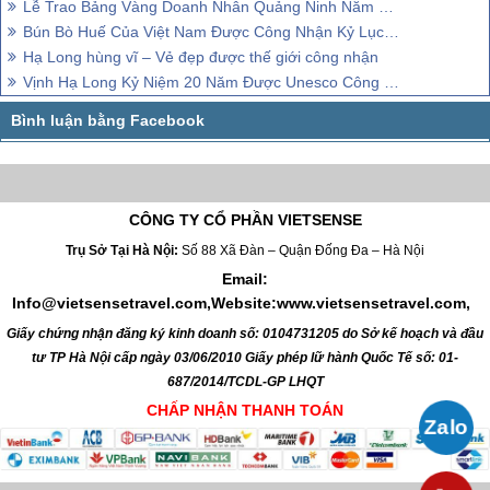
Lễ Trao Bảng Vàng Doanh Nhân Quảng Ninh Năm 2013
Bún Bò Huế Của Việt Nam Được Công Nhận Kỷ Lục Châu Á
Hạ Long hùng vĩ – Vẻ đẹp được thế giới công nhận
Vịnh Hạ Long Kỷ Niệm 20 Năm Được Unesco Công Nhận Là Di Sản Thiên Nhiên Thế Giới
CÔNG TY CỔ PHẦN VIETSENSE
Trụ Sở Tại Hà Nội:
Số 88 Xã Đàn – Quận Đống Đa – Hà Nội
Email:
Info@vietsensetravel.com,Website:www.vietsensetravel.com,
Giấy chứng nhận đăng ký kinh doanh số: 0104731205 do Sở kế hoạch và đầu
tư TP Hà Nội cấp ngày 03/06/2010 Giấy phép lữ hành Quốc Tế số: 01-
687/2014/TCDL-GP LHQT
CHẤP NHẬN THANH TOÁN