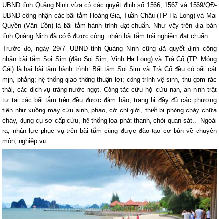
UBND tỉnh Quảng Ninh vừa có các quyết định số 1566, 1567 và 1569/QĐ-
UBND công nhận các bãi tắm Hoàng Gia, Tuần Châu (TP Hạ Long) và Mai
Quyền (Vân Đồn) là bãi tắm hành trình đạt chuẩn. Như vậy trên địa bàn
tỉnh Quảng Ninh đã có 6 được công nhận bãi tắm trải nghiệm đạt chuẩn.
Trước đó, ngày 29/7, UBND tỉnh Quảng Ninh cũng đã quyết định công
nhận bãi tắm Soi Sim (đảo Soi Sim, Vịnh
Hạ Long
) và Trà Cổ (TP. Móng
Cái) là hai bãi tắm hành trình. Bãi tắm Soi Sim và Trà Cổ đều có bãi cát
mịn, phẳng; hệ thống giao thông thuận lợi; công trình vệ sinh, thu gom rác
thải, các dịch vụ tráng nước ngọt. Công tác cứu hộ, cứu nạn, an ninh trật
tự tại các bãi tắm trên đều được đảm bảo, trang bị đầy đủ các phương
tiện như xuồng máy cứu sinh, phao, cờ chỉ giới, thiết bị phòng cháy chữa
cháy, dụng cụ sơ cấp cứu, hệ thống loa phát thanh, chòi quan sát... Ngoài
ra, nhân lực phục vụ trên bãi tắm cũng được đào tạo cơ bản về chuyên
môn, nghiệp vụ.