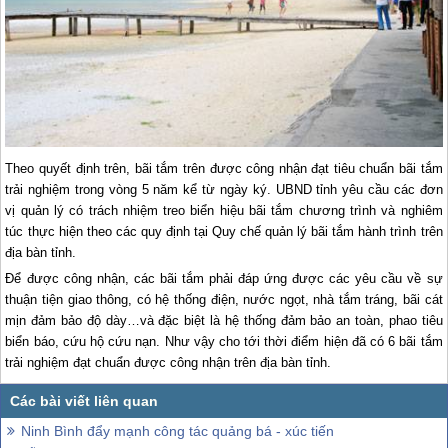
Theo quyết định trên, bãi tắm trên được công nhận đạt tiêu chuẩn bãi tắm
trải nghiệm trong vòng 5 năm kể từ ngày ký. UBND tỉnh yêu cầu các đơn
vị quản lý có trách nhiệm treo biển hiệu bãi tắm chương trình và nghiêm
túc thực hiện theo các quy định tại Quy chế quản lý bãi tắm hành trình trên
địa bàn tỉnh.
Để được công nhận, các bãi tắm phải đáp ứng được các yêu cầu về sự
thuận tiện giao thông, có hệ thống điện, nước ngọt, nhà tắm tráng, bãi cát
mịn đảm bảo độ dày…và đặc biệt là hệ thống đảm bảo an toàn, phao tiêu
biển báo, cứu hộ cứu nạn. Như vậy cho tới thời điểm hiện đã có 6 bãi tắm
trải nghiệm đạt chuẩn được công nhận trên địa bàn tỉnh.
Ninh Bình đẩy mạnh công tác quảng bá - xúc tiến