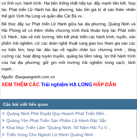
có lĩnh vực hành trình. Hai bên thống nhất tiếp tục đẩy mạnh liên kết, hợp
tác Phát triển Lữ Hành hai địa phương; bảo tồn giá trị di sản thiên nhiên
thế giới Vịnh
Hạ Long
và quần đảo Cát Bà vv...
Để thúc đẩy sự Phát triển Lữ Hành giữa hai địa phương, Quảng Ninh và
Hải Phòng sẽ có thêm nhiều chương trình thoả thuận hợp tác Phát triển
Lữ Hành , bảo vệ môi trường, liên kết phát triển các hành trình, tuyến, sản
phẩm trải nghiệm; cử các đoàn nghệ thuật sang giao lưu tham gia vào các
sự kiện lớn; hợp tác đào tạo về nguồn nhân lực chương trình ; tăng
cường các hoạt động tuyên truyền, quảng bá tiềm năng, lợi thế hành trình
của hai địa phương; giữ gìn môi trường trải nghiệm trong sạch, lành
mạnh...
Nguồn: Baoquangninh.com.vn
XEM THÊM CÁC
Trải nghiệm
HẠ LONG
HẤP DẪN
Quảng Ninh Phê Duyệt Quy Hoạch Phát Triển Đến Năm 2030
Quảng Yên Phát Triển Sản Phẩm Lữ Hành Đặc Sắc
Khai Mạc Triển Lãm "Quảng Ninh, 50 Năm Hội Tụ Và Lan Tỏa"
Triển Vọng Cho Ngành Lữ Hành Quảng Ninh