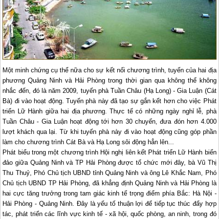
Một minh chứng cụ thể nữa cho sự kết nối chương trình, tuyến của hai địa
phương Quảng Ninh và Hải Phòng trong thời gian qua không thể không
nhắc đến, đó là năm 2009, tuyến phà Tuần Châu (
Hạ Long
) - Gia Luận (Cát
Bà) đi vào hoạt động. Tuyến phà này đã tạo sự gắn kết hơn cho việc Phát
triển Lữ Hành giữa hai địa phương. Thực tế có những ngày nghỉ lễ, phà
Tuần Châu - Gia Luận hoạt động tới hơn 30 chuyến, đưa đón hơn 4.000
lượt khách qua lại. Từ khi tuyến phà này đi vào hoạt động cũng góp phần
làm cho chương trình Cát Bà và
Hạ Long
sôi động hẳn lên...
Phát biểu trong một chương trình Hội nghị liên kết Phát triển Lữ Hành biển
đảo giữa Quảng Ninh và TP Hải Phòng được tổ chức mới đây, bà Vũ Thị
Thu Thuỷ, Phó Chủ tịch UBND tỉnh Quảng Ninh và ông Lê Khắc Nam, Phó
Chủ tịch UBND TP Hải Phòng, đã khẳng định Quảng Ninh và Hải Phòng là
hai cực tăng trưởng trong tam giác kinh tế trọng điểm phía Bắc: Hà Nội -
Hải Phòng - Quảng Ninh. Đây là yếu tố thuận lợi để tiếp tục thúc đẩy hợp
tác, phát triển các lĩnh vực kinh tế - xã hội, quốc phòng, an ninh, trong đó