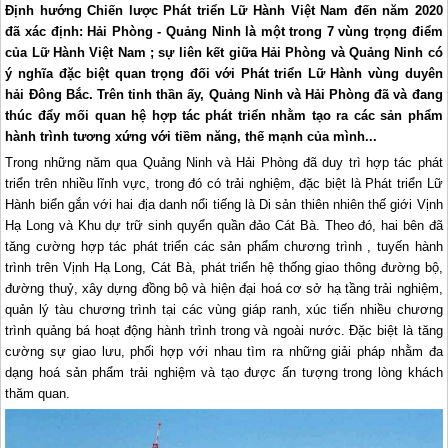
Định hướng Chiến lược Phát triển Lữ Hành Việt Nam đến năm 2020
đã xác định: Hải Phòng - Quảng Ninh là một trong 7 vùng trọng điểm
của Lữ Hành Việt Nam ; sự liên kết giữa Hải Phòng và Quảng Ninh có
ý nghĩa đặc biệt quan trọng đối với Phát triển Lữ Hành vùng duyên
hải Đông Bắc. Trên tinh thần ấy, Quảng Ninh và Hải Phòng đã và đang
thúc đẩy mối quan hệ hợp tác phát triển nhằm tạo ra các sản phẩm
hành trình tương xứng với tiềm năng, thế mạnh của mình...
Trong những năm qua Quảng Ninh và Hải Phòng đã duy trì hợp tác phát
triển trên nhiều lĩnh vực, trong đó có trải nghiệm, đặc biệt là Phát triển Lữ
Hành biển gắn với hai địa danh nổi tiếng là Di sản thiên nhiên thế giới Vịnh
Hạ Long
và Khu dự trữ sinh quyển quần đảo Cát Bà. Theo đó, hai bên đã
tăng cường hợp tác phát triển các sản phẩm chương trình , tuyến hành
trình trên Vịnh
Hạ Long
, Cát Bà, phát triển hệ thống giao thông đường bộ,
đường thuỷ, xây dựng đồng bộ và hiện đại hoá cơ sở hạ tầng trải nghiệm,
quản lý tàu chương trình tại các vùng giáp ranh, xúc tiến nhiều chương
trình quảng bá hoạt động hành trình trong và ngoài nước. Đặc biệt là tăng
cường sự giao lưu, phối hợp với nhau tìm ra những giải pháp nhằm đa
dạng hoá sản phẩm trải nghiệm và tạo được ấn tượng trong lòng khách
thăm quan.