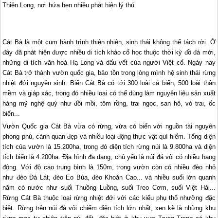
Thiên Long, nơi hứa hẹn nhiều phát hiện lý thú.
Cát Bà là một cụm hành trình thiên nhiên, sinh thái không thể tách rời. Ở
đây đã phát hiện được nhiều di tích khảo cổ học thuộc thời kỳ đồ đá mới,
những di tích văn hoá
Hạ Long
và dấu vết của người Việt cổ. Ngày nay
Cát Bà trở thành vườn quốc gia, bảo tồn trong lòng mình hệ sinh thái rừng
nhiệt đới nguyên sinh. Biển Cát Bà có tới 300 loài cá biển, 500 loài thân
mềm và giáp xác, trong đó nhiều loại có thể dùng làm nguyên liệu sản xuất
hàng mỹ nghệ quý như đồi mồi, tôm rồng, trai ngọc, san hô, vỏ trai, ốc
biển...
Vườn Quốc gia Cát Bà vừa có rừng, vừa có biển với nguồn tài nguyên
phong phú, cảnh quan đẹp và nhiều loại động thực vật quí hiếm. Tổng diện
tích của vườn là 15.200ha, trong đó diện tích rừng núi là 9.800ha và diện
tích biển là 4.200ha. Ðịa hình đa dạng, chủ yếu là núi đá vôi có nhiều hang
động. Với độ cao trung bình là 150m, trong vườn còn có nhiều đèo nhỏ
như đèo Ðá Lát, đèo Eo Bùa, đèo Khoăn Cao... và nhiều suối lớn quanh
năm có nước như suối Thuồng Luồng, suối Treo Cơm, suối Việt Hải...
Rừng Cát Bà thuộc loại rừng nhiệt đới với các kiểu phụ thổ nhưỡng đặc
biệt. Rừng trên núi đá vôi chiếm diện tích lớn nhất, xen kẽ là những khu