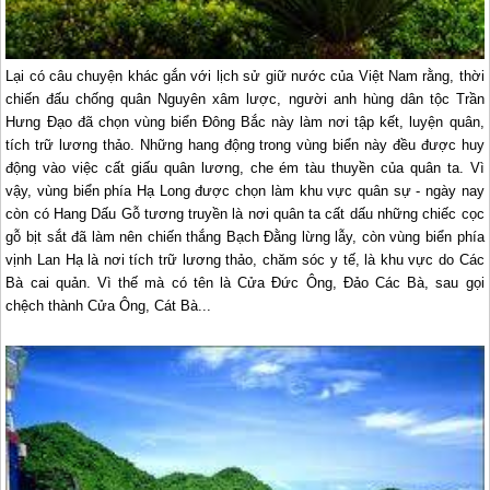
Lại có câu chuyện khác gắn với lịch sử giữ nước của Việt Nam rằng, thời
chiến đấu chống quân Nguyên xâm lược, người anh hùng dân tộc Trần
Hưng Ðạo đã chọn vùng biển Ðông Bắc này làm nơi tập kết, luyện quân,
tích trữ lương thảo. Những hang động trong vùng biển này đều được huy
động vào việc cất giấu quân lương, che ém tàu thuyền của quân ta. Vì
vậy, vùng biển phía
Hạ Long
được chọn làm khu vực quân sự - ngày nay
còn có Hang Dấu Gỗ tương truyền là nơi quân ta cất dấu những chiếc cọc
gỗ bịt sắt đã làm nên chiến thắng Bạch Ðằng lừng lẫy, còn vùng biển phía
vịnh Lan Hạ là nơi tích trữ lương thảo, chăm sóc y tế, là khu vực do Các
Bà cai quản. Vì thế mà có tên là Cửa Ðức Ông, Ðảo Các Bà, sau gọi
chệch thành Cửa Ông, Cát Bà...