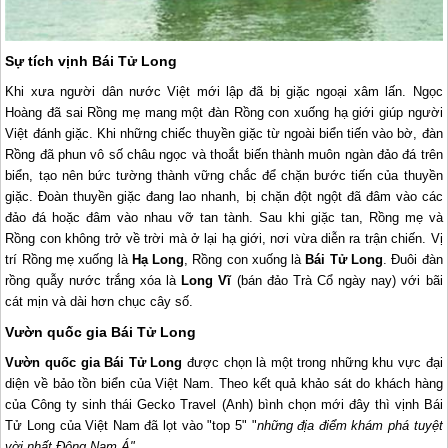
Sự tích vịnh Bái Tử Long
Khi xưa người dân nước Việt mới lập đã bị giặc ngoại xâm lấn. Ngọc
Hoàng đã sai Rồng mẹ mang một đàn Rồng con xuống hạ giới giúp người
Việt đánh giặc. Khi những chiếc thuyền giặc từ ngoài biển tiến vào bờ, đàn
Rồng đã phun vô số châu ngọc và thoắt biến thành muôn ngàn đảo đá trên
biển, tạo nên bức tường thành vững chắc để chặn bước tiến của thuyền
giặc. Đoàn thuyền giặc đang lao nhanh, bị chặn đột ngột đã đâm vào các
đảo đá hoặc đâm vào nhau vỡ tan tành. Sau khi giặc tan, Rồng mẹ và
Rồng con không trở về trời mà ở lại hạ giới, nơi vừa diễn ra trận chiến. Vị
trí Rồng mẹ xuống là
Hạ Long
, Rồng con xuống là
Bái Tử Long
. Đuôi đàn
rồng quẫy nước trắng xóa là
Long Vĩ
(bán đảo Trà Cổ ngày nay) với bãi
cát mịn và dài hơn chục cây số.
Vườn quốc gia Bái Tử Long
Vườn quốc gia Bái Tử Long
được chọn là một trong những khu vực đại
diện về bảo tồn biển của Việt Nam. Theo kết quả khảo sát do khách hàng
của Công ty sinh thái Gecko Travel (Anh) bình chọn mới đây thì vịnh Bái
Tử Long của Việt Nam đã lọt vào "top 5" "
những địa điểm khám phá tuyệt
vời nhất Đông Nam Á"