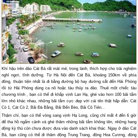
Khí hậu trên đảo Cát Bà rất mát mẻ, trong lành, thích hợp cho trải nghiệm
nghỉ ngơi, tĩnh dưỡng. Từ Hà Nội đến Cát Bà, khoảng 150km về phía
đông, thuận tiện nhất là đi bằng đường bộ hay đường sắt đến Hải Phòng
rồi từ Hải Phòng dùng ca nô hoặc tàu thủy ra đảo. Thuê một chiếc tàu
chương trình , bạn có thể đi khắp vịnh Lan Hạ, ghé vào hơn 100 bãi tắm
lớn nhỏ khác nhau, những bãi tắm cực đẹp với cái tên thật hấp dẫn: Cát
Cò 1, Cát Cò 2, Bãi Ðá Bằng, Bãi Bến Bèo, Bãi Cô Tiên...
Thậm chí, bạn có thể vòng sang vịnh
Hạ Long
, cũng chỉ mất 4 đến 6 giờ
để tha hồ ngắm cảnh và ghé thăm những bãi tắm không tên, những hang
động kỳ thú còn chưa được đưa vào danh sách khai thác. Ngay ở đảo Cát
Bà, bạn cũng có thể đi thăm động Trung Trang, động Hoa Cương, động