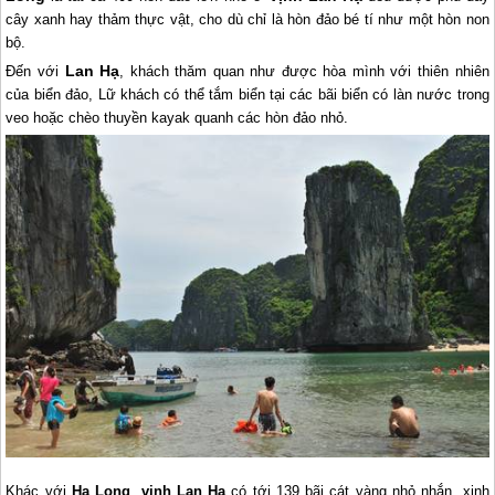
cây xanh hay thảm thực vật, cho dù chỉ là hòn đảo bé tí như một hòn non
bộ.
Lan Hạ
Đến với
, khách thăm quan như được hòa mình với thiên nhiên
của biển đảo, Lữ khách có thể tắm biển tại các bãi biển có làn nước trong
veo hoặc chèo thuyền kayak quanh các hòn đảo nhỏ.
Khác với
Hạ Long
,
vịnh Lan Hạ
có tới 139 bãi cát vàng nhỏ nhắn, xinh