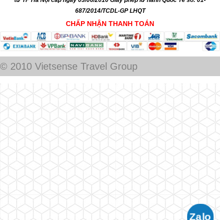
tư TP Hà Nội cấp ngày 03/06/2010 Giấy phép lữ hành Quốc Tế số: 01-
687/2014/TCDL-GP LHQT
CHẤP NHẬN THANH TOÁN
© 2010 Vietsense Travel Group