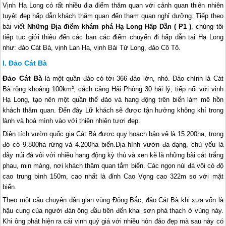
Vịnh Hạ Long có rất nhiều địa điểm thăm quan với cảnh quan thiên nhiên
tuyệt đẹp hấp dẫn khách thăm quan đến tham quan nghỉ dưỡng. Tiếp theo
bài viết
Những Địa điểm khám phá Hạ Long Hấp Dẫn ( P1 )
, chúng tôi
tiếp tục giới thiệu đến các bạn các điểm chuyến đi hấp dẫn tại Hạ Long
như: đảo Cát Bà, vịnh Lan Hạ, vịnh Bái Tử Long, đảo Cô Tô.
Đảo Cát Bà
Đảo Cát Bà
là một quần đảo có tới 366 đảo lớn, nhỏ. Ðảo chính là Cát
Bà rộng khoảng 100km², cách cảng Hải Phòng 30 hải lý, tiếp nối với vịnh
Hạ Long
, tạo nên một quần thể đảo và hang động trên biển làm mê hồn
khách thăm quan. Đến đây Lữ khách sẽ được tận hưởng không khí trong
lành và hoà mình vào với thiên nhiên tươi đẹp.
Diện tích vườn quốc gia Cát Bà được quy hoạch bảo vệ là 15.200ha, trong
đó có 9.800ha rừng và 4.200ha biển.Ðịa hình vườn đa dạng, chủ yếu là
dãy núi đá vôi với nhiều hang động kỳ thú và xen kẽ là những bãi cát trắng
phau, mịn màng, nơi khách thăm quan tắm biển. Các ngọn núi đá vôi có độ
cao trung bình 150m, cao nhất là đỉnh Cao Vọng cao 322m so với mặt
biển.
Theo một câu chuyện dân gian vùng Ðông Bắc, đảo Cát Bà khi xưa vốn là
hậu cung của người đàn ông đầu tiên đến khai sơn phá thạch ở vùng này.
Khi ông phát hiện ra cái vịnh quý giá với nhiều hòn đảo đẹp mà sau này có