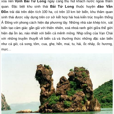
Vịnh Bái Tử Long
xóa nên
ngày càng thu hút khách nước ngoài thăm
Bái Tử Long
đảo Vân
quan. Đặc biệt khu sinh thái
thuộc huyện
Đồn
trải dài trên diện tích 100 ha, có trên 10 km bờ biển, khu thăm quan
sinh thái được xây dựng trên cơ sở kết hợp hài hoà kiến trúc truyền thống
Á Đông với phong cách hiện đại phương tây. Những nhà sàn khép kín, sát
biển tạo cảm giác gần gũi với thiên nhiên, xoá nhoà ranh giới giữa thế giới
hiện đại ồn ào, náo nhiệt với biển cả mênh mông. Nhịp sống của Vạn Chài
với những truyền thuyết về biển cả và thưởng thức những đặc sản biển
như cá giò, cá song, tôm, cua, ghẹ, hến, mai, tu, hài, ốc nhảy, ốc hương,
mực...