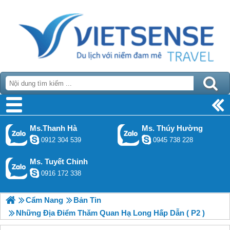
Ms.Thanh Hà
Ms. Thúy Hường
0912 304 539
0945 738 228
Ms. Tuyết Chinh
0916 172 338
Cẩm Nang
Bản Tin
Những Địa Điểm Thăm Quan Hạ Long Hấp Dẫn ( P2 )