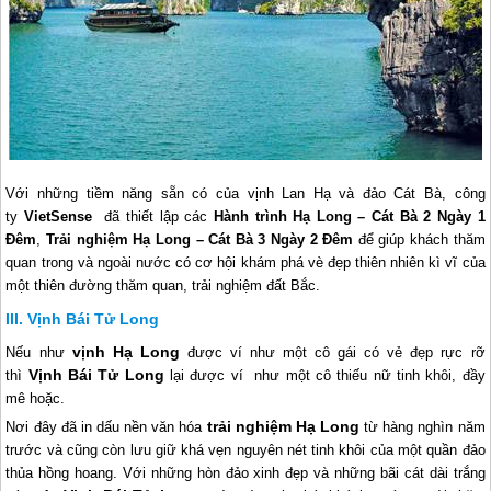
Với những tiềm năng sẵn có của vịnh Lan Hạ và đảo Cát Bà, công
ty
VietSense
đã thiết lập các
Hành trình
Hạ Long
– Cát Bà 2 Ngày 1
Đêm
,
Trải nghiệm
Hạ Long
– Cát Bà 3 Ngày 2 Đêm
để giúp khách thăm
quan trong và ngoài nước có cơ hội khám phá vè đẹp thiên nhiên kì vĩ của
một thiên đường thăm quan, trải nghiệm đất Bắc.
Vịnh Bái Tử Long
vịnh
Hạ Long
Nếu như
được ví như một cô gái có vẻ đẹp rực rỡ
Vịnh Bái Tử Long
thì
lại được ví như một cô thiếu nữ tinh khôi, đầy
mê hoặc.
trải nghiệm
Hạ Long
Nơi đây đã in dấu nền văn hóa
từ hàng nghìn năm
trước và cũng còn lưu giữ khá vẹn nguyên nét tinh khôi của một quần đảo
thủa hồng hoang. Với những hòn đảo xinh đẹp và những bãi cát dài trắng