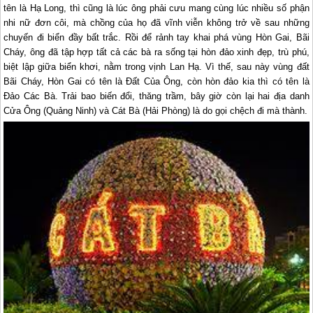
tên là
Hạ Long
, thì cũng là lúc ông phải cưu mang cùng lúc nhiều số phận
nhi nữ đơn côi, mà chồng của họ đã vĩnh viễn không trở về sau những
chuyến đi biển đầy bất trắc. Rồi để rảnh tay khai phá vùng Hòn Gai, Bãi
Cháy, ông đã tập hợp tất cả các bà ra sống tại hòn đảo xinh đẹp, trù phú,
biệt lập giữa biển khơi, nằm trong vịnh Lan Hạ. Vì thế, sau này vùng đất
Bãi Cháy, Hòn Gai có tên là Ðất Của Ông, còn hòn đảo kia thì có tên là
Ðảo Các Bà. Trải bao biến đổi, thăng trầm, bây giờ còn lại hai địa danh
Cửa Ông (Quảng Ninh) và Cát Bà (Hải Phòng) là do gọi chệch đi mà thành.