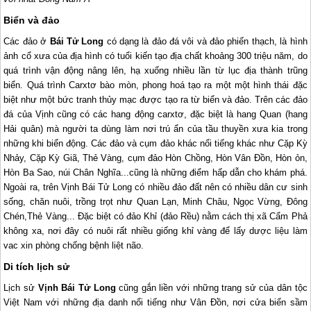
Biển và đảo
Các đảo ở
Bái Tử Long
có dạng là đảo đá vôi và đảo phiến thạch, là hình
ảnh cổ xưa của địa hình có tuổi kiến tạo địa chất khoảng 300 triệu năm, do
quá trình vận động nâng lên, hạ xuống nhiều lần từ lục địa thành trũng
biển. Quá trình Carxtơ bào mòn, phong hoá tạo ra một một hình thái đặc
biệt như một bức tranh thủy mạc được tạo ra từ biển và đảo. Trên các đảo
đá của Vịnh cũng có các hang động carxtơ, đặc biệt là hang Quan (hang
Hải quân) mà người ta dùng làm nơi trú ẩn của tầu thuyền xưa kia trong
những khi biển động. Các đảo và cụm đảo khác nổi tiếng khác như Cặp Kỳ
Nhảy, Cặp Kỳ Giã, Thẻ Vàng, cụm đảo Hòn Chồng, Hòn Vân Đồn, Hòn ỏn,
Hòn Ba Sao, núi Chân Nghĩa...cũng là những điểm hấp dẫn cho khám phá.
Ngoài ra, trên Vịnh Bái Tử Long có nhiều đảo đất nên có nhiều dân cư sinh
sống, chăn nuôi, trồng trọt như Quan Lạn, Minh Châu, Ngọc Vừng, Đông
Chén,Thẻ Vàng... Đặc biệt có đảo Khỉ (đảo Rều) nằm cách thị xã Cẩm Phả
không xa, nơi đây có nuôi rất nhiều giống khỉ vàng để lấy dược liệu làm
vac xin phòng chống bệnh liệt não.
Di tích lịch sử
Lịch sử
Vịnh Bái Tử Long
cũng gắn liền với những trang sử của dân tộc
Việt Nam với những địa danh nổi tiếng như Vân Đồn, nơi cửa biển sầm