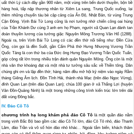
uất thời Lý cách đây gần 900 năm, một vùng trên bến dưới thuyền, bộn bề
hàng hoá, tấp nập thương nhân từ Xiêm La sang, Trung Quốc xuống, lại
thêm những chuyến tàu bè cập cảng của Ấn Độ, Nhật Bản, từ vùng Trung
Cận Đông. Vịnh Bái Tử Long cũng là nơi tưởng nhớ chiến công oai hùng
của Trần Khánh Dư cùng 3 anh em họ Phạm, người xã Quan Lạn đánh tan
đoàn thuyền lương của tướng giặc Nguyên Mông Trương Văn Hổ (1288).
Ngoài ra, trên Vịnh Bái Tử Long có các đền thờ nổi tiếng như: Đền Cửa
Ông, còn gọi là đền Suốt, gần Cẩm Phả thờ Hưng Nhượng Vương Trần
Quốc Tảng là con thứ ba của Đức ông Hưng Đạo Vương Trần Quốc Tuấn,
góp công rất lớn trong nhiều trận đánh quân Nguyên Mông. Ông còn là một
nhà văn thơ khoáng đạt và một nhà tư tưởng sâu sắc về Thiền tông. Dân
chúng ghi ơn và lập đền thờ; hàng năm đều mở hội kỷ niệm vào ngày Rằm
tháng Giêng Âm lịch. Đồn Tĩnh Hải, thành nhà Mạc (trên đảo Ngọc Vừng),
đỉnh Quan Lạn (trên đảo Quan Lạn); chùa 100 gian ở xã Thắng Lợi (huyện
Vân Đồn-Quảng Ninh) là một trong những công trình kiến trúc lớn trên dải
đất vùng Đông bắc.
Đảo Cô Tô
chương trình
hạ long
khám phá đảo Cô Tô
là một quần đảo nằm
trong vịnh Bắc Bộ bao gồm các đảo Cô Tô lớn, đảo Cô Tô nhỏ, đảo Thanh
Lâm, đảo Trần và vô số hòn đảo nhỏ khác... Ngoài tắm biển, khách thăm
quan còn có thể thăm quan rừng tự nhiên, hải đăng, khu tưởng niệm và